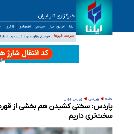
خبرگزاری کار ایران
۴۰ تا ۵۰ روز گرمای نسبی در پیش داریم/ دمای تهران به ۳۸ درجه می‌رسد
ایلنا
آخرین اخبار
سیاسی
اقتصادی
کارگری
اج
موضع وزارت بهداشت درباره ظرفیت پزشکی کنکور ۱۴۰۵: خواستار اصلاح ظرفیت‌ها
سرخط خبرها :
تعویق آزمون ورودی دکترای تخ
خبرنگاران راویان حقیقت با دغدغه نان، مسکن و
آخرین وضعیت شیوع عفونت‌های تنفسی در کشور/ 
خانه
ورزشی
ورزش جهان
پاردس: سختی کشیدن هم بخشی از قهرما
سخت‌تری داریم