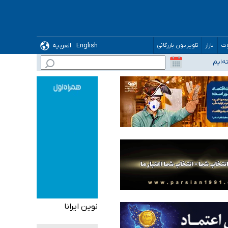
English
العربیه
وت
بازار
تلویزیون بازرگانی
نوین ایرانا