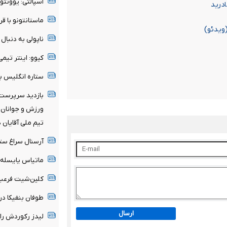
اسپالتی: یوونتو
ادرید
ماستانتونو با قر
ویدئو)
ناپولی به دنبا
کیوو: اینتر تی
ستاره انگلیس ب
بازدید سرپرست 
ورزش و جوانان ا
تیم ملی آقایان 
آرسنال سراغ ستا
ماتیاس یایسله 
کلین‌شیت فرعبا
طوفان بنفیکا در اروپا؛ ۶ گل به قلب‌ها
ارسال
لیدز رکوردش را