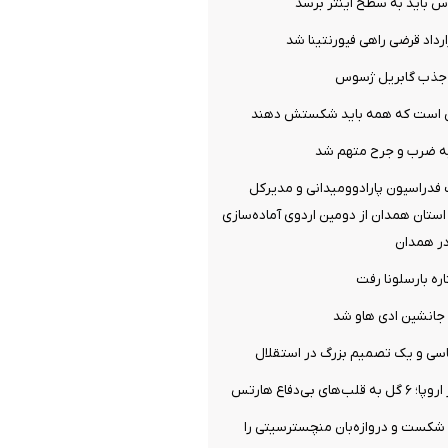
س باید به سطح اینتر برسد
ارداد قرضی راهی فیورنتینا شد
ل جذب گابریل ژسوس
می است که همه باید شکستش دهند
ه ضرب و جرح متهم شد
فدراسیون پارادوومیدانی و مدیرکل
ستان همدان از دومین اردوی آماده‌سازی
در همدان
ره بارسلونا رفت
جانشین ادی هاو شد
سی و یک تصمیم بزرگ در استقلال
ی بی‌دفاع هارتس
 شکست و دروازه‌بان منچسترسیتی را