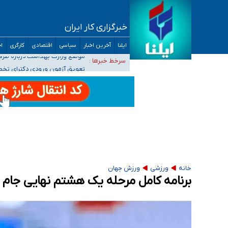
خبرگزاری کار ایران
۴۰ تا ۵۰ روز گرمای نسبی در پیش داریم/ دمای تهران به ۳۸ درجه می‌رسد
ایلنا
آخرین اخبار
سیاسی
اقتصادی
کارگری
اج
موضع وزارت بهداشت درباره ظرفیت پزشکی کنکور ۱۴۰۵: خواستار اصلاح ظرفیت‌ها هستیم، اما هنوز پاسخ مشخصی نگرفت
سرخط خبرها :
تعویق آزمون ورودی دکترای تخ
خبرنگاران راویان حقیقت با دغدغه نان، مسکن و
آخرین وضعیت شیوع عفونت‌های تنفسی در کشور/ 
خانه
ورزشی
ورزش جهان
برنامه کامل مرحله یک هشتم نهایی جام جهان