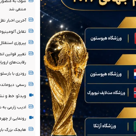
شوک به منصوریا
منتفی شد
آخرین اخبار نقل 
تقابل آلومینیو
پیروزی استقلال 
تغییر قوانین ان
رقابت‌های اروپا
رودری با بارسلون
رسمی: دیومانده
ویدئو: خط و نش
ادیب زارعی به 
رونمایی از چهر
هایجک بزرگ بارسل