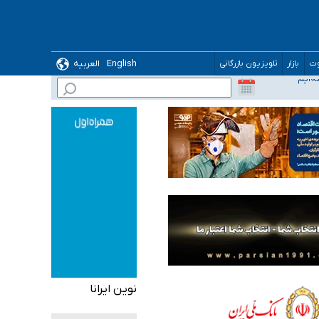
English
العربیه
وت
بازار
تلویزیون بازرگانی
نوین ایرانا