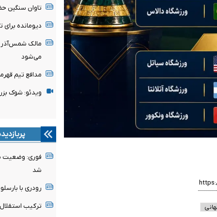
تاوان سنگین حض
دیومانده برای 
مالک شمس‌آذر ق
می‌شود
مدافع تیم قهرم
ویدئو: شوک بزر
پربازدید
فوری: وضعیت پن
شد
رودری با بارسلون
ترکیب استقلال 
هانی