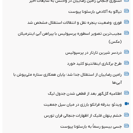
استوری جنجالی رامین رضاییان در واکنش به شایعات اخیر
تیاگو به آکادمی بارسلونا پیوست
فوری: وضعیت پنجره نقل و انتقالات استقلال مشخص شد
عجیب‌ترین تصویر اسطوره پرسپولیس با پیراهن آبی اینترمیلان
(عکس)
دردسر شیرین تارتار در پرسپولیس
طرح برکناری اینفانتینو کلید خورد
رامین رضاییان از استقلال جدا شد؛ پایان همکاری ستاره ملی‌پوش با
آبی‌ها
اطلاعیه گل‌گهر بعد از قطعی شدن جدول لیگ
ویدئو: بدرقه فرانکو بارزی در میان سیل جمعیت
خشم پنهان فلیک از اظهارات جنجالی فران تورس
جسی بیسیو رسماً به بارسلونا پیوست