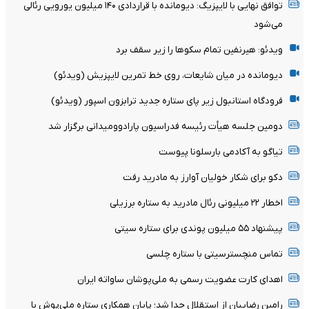
توافق نهایی با لایپزیگ: دیومانده با قراردادی ۱۴۰ میلیون یورویی رئالی
می‌شود
ویدئو: هیرنفین تمام سکوها را زیر سقف برد
دیومانده در میان شایعات، روی خط تمرین لایپزیش (ویدئو)
فرودگاه استانبول زیر پای ستاره جدید ترابزون اسپور (ویدئو)
دومین جلسه هیأت رئیسه فدراسیون پارادوومیدانی برگزار شد
تیاگو به آکادمی بارسلونا پیوست
دکو برای شکار خولیان آوارز به مادرید رفت
اخطار ۲۲ میلیونی رئال مادرید به ستاره برزیلی
پیشنهاد ۵۵ میلیون پوندی برای ستاره سیتی
تماس منچسترسیتی با ستاره چلسی
اهدای کارت عضویت رسمی به ملی‌پوشان ساواته ایران
رامین رضاییان از استقلال جدا شد؛ پایان همکاری ستاره ملی‌پوش با