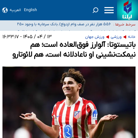
ثبت‌نام بخش عمده دانش‌آموزان مدارس ایرانی امارات در کشور/ درباره محصلان
هشدار درباره مصرف و دسترسی آسان به ماده مخدر ناس
باقی‌مانده در دبی متناسب با شرایط جدید تصمیم‌گیری می‌شود
English
العربیه
بازگشت اساتید دانشگاه فرهنگیان به کجا رسید؟
۵۵۶ هزار نفر در صف وام ازدواج/ بانک سرمایه با وجود ۲۵۰
سرخط خبرها :
متقاضی، تاکنون هیچ فقره وامی پرداخت نکرده است
کسانی که خواهان ادامه جنگ هستند، برنامه خود را برای اداره کشور ارائه کنند
۱۳ / ۰۴ / ۱۴۰۵ - ۱۶:۳۳:۱۷
خانه
ورزشی
ورزش جهان
باتیستوتا: آلوارز فوق‌العاده است؛ هم
نیمکت‌نشینی او ناعادلانه است، هم لائوتارو