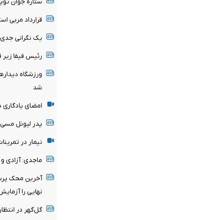
ستاره جوان توپچ
قرارداد مربی اس
یک نگرانی جدی بر
رئیس فیفا زیر فش
ورزشگاه دیدار
شد
امضای یادگاری د
پدر لیونل مسی
نیمار در تمرین
ماجدی: آزادی و 
آخرین محک پرسپ
نهایی را آزمایش
گل‌گهر در انتظار پاسخ AFC برای میزبا