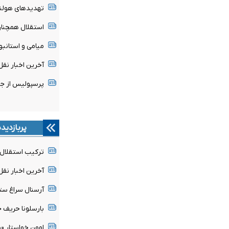
تهدیدهای هولنا
استقلال همچنان 
میامی و استانبو
آخرین اخبار نقل 
پرسپولیس از ج
پربازدید
ترکیب استقلال 
آخرین اخبار نقل 
آرسنال سراغ ستا
بارسلونا حریف ج
اوون خواستار «