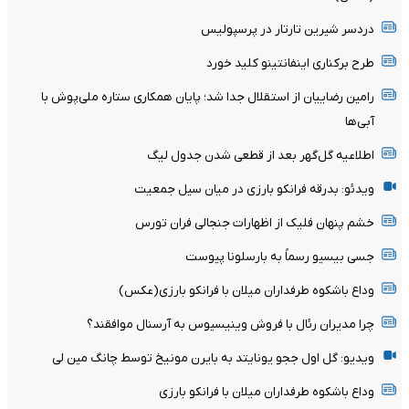
دردسر شیرین تارتار در پرسپولیس
طرح برکناری اینفانتینو کلید خورد
رامین رضاییان از استقلال جدا شد؛ پایان همکاری ستاره ملی‌پوش با
آبی‌ها
اطلاعیه گل‌گهر بعد از قطعی شدن جدول لیگ
ویدئو: بدرقه فرانکو بارزی در میان سیل جمعیت
خشم پنهان فلیک از اظهارات جنجالی فران تورس
جسی بیسیو رسماً به بارسلونا پیوست
وداع باشکوه طرفداران میلان با فرانکو بارزی(عکس)
چرا مدیران رئال با فروش وینیسیوس به آرسنال موافقند؟
ویدیو: گل اول ججو یونایتد به بایرن مونیخ توسط چانگ مین لی
وداع باشکوه طرفداران میلان با فرانکو بارزی