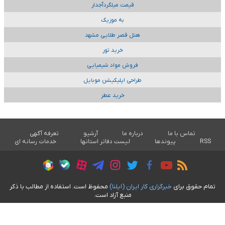
قیمت میلگردآجدار
به موزیک
هتل قصر طلایی مشهد
خرید تور
فروش مواد شیمیایی
طراحی اپلیکیشن موبایل
خرید عطر
تماس با ما
درباره ما
آرشیو
تعرفه آگهی
RSS
پیوندها
لیست دفاتر استانها
خدمات رسانه ای
تمام حقوق برای
خبرگزاری کار ايران (ايلنا)
محفوظ است. استفاده از مطالب با ذکر
منبع آزاد است.
طراحی سایت خبری آسام