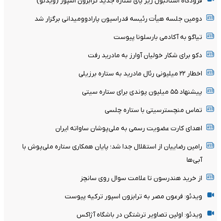
فرودگاه استانبول زیر پای ستاره جدید ترابزون اسپور (ویدئو)
دومین جلسه هیأت رئیسه فدراسیون پارادوومیدانی برگزار شد
تیاگو به آکادمی بارسلونا پیوست
دکو برای شکار خولیان آوارز به مادرید رفت
اخطار ۲۲ میلیونی رئال مادرید به ستاره برزیلی
پیشنهاد ۵۵ میلیون پوندی برای ستاره سیتی
تماس منچسترسیتی با ستاره چلسی
اهدای کارت عضویت رسمی به ملی‌پوشان ساواته ایران
رامین رضاییان از استقلال جدا شد؛ پایان همکاری ستاره ملی‌پوش با
آبی‌ها
از خرید هندرسون تا علامت سوال روی سانچز
ویدئو: فرعون مصر به ترابزون اسپور ترکیه پیوست
ویدئو: اولین تصاویر ترشتگن در باشگاه آژاکس