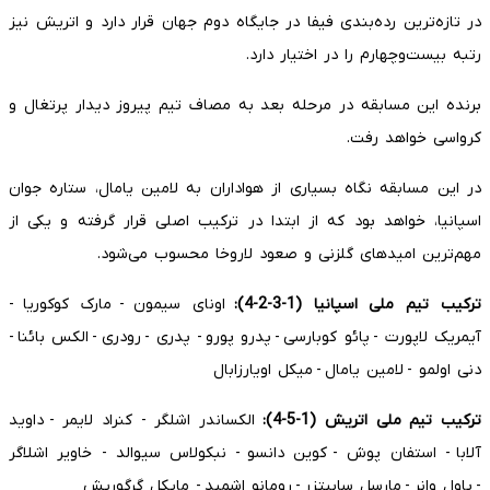
در تازه‌ترین رده‌بندی فیفا در جایگاه دوم جهان قرار دارد و اتریش نیز
رتبه بیست‌وچهارم را در اختیار دارد.
برنده این مسابقه در مرحله بعد به مصاف تیم پیروز دیدار پرتغال و
کرواسی خواهد رفت.
در این مسابقه نگاه بسیاری از هواداران به لامین یامال، ستاره جوان
اسپانیا، خواهد بود که از ابتدا در ترکیب اصلی قرار گرفته و یکی از
مهم‌ترین امیدهای گلزنی و صعود لاروخا محسوب می‌شود.
ترکیب تیم ملی اسپانیا (1-3-2-4):
اونای سیمون - مارک کوکوریا -
آیمریک لاپورت - پائو کوبارسی - پدرو پورو - پدری - رودری - الکس بائنا -
دنی اولمو - لامین یامال - میکل اویارزابال
ترکیب تیم ملی اتریش (1-5-4):
الکساندر اشلگر - کنراد لایمر - داوید
آلابا - استفان پوش - کوین دانسو - نبکولاس سیوالد - خاویر اشلاگر
- پاول وانر - مارسل سابیتزر - رومانو اشمید - مایکل گرگوریش