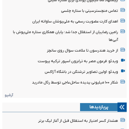
پیشنهاد ۵۵ میلیون پوندی برای ستاره سیتی
تماس منچسترسیتی با ستاره چلسی
اهدای کارت عضویت رسمی به ملی‌پوشان ساواته ایران
رامین رضاییان از استقلال جدا شد؛ پایان همکاری ستاره ملی‌پوش با
آبی‌ها
از خرید هندرسون تا علامت سوال روی سانچز
ویدئو: فرعون مصر به ترابزون اسپور ترکیه پیوست
ویدئو: اولین تصاویر ترشتگن در باشگاه آژاکس
شکار ۱۰۰ میلیونی پدیده ساحل‌عاجی توسط رئال مادرید
آرشیو
پربازدیدها
هشدار کسر امتیاز به استقلال قبل از آغاز لیگ برتر