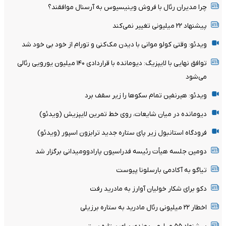
چرا مدیران رئال با فروش وینیسیوس به آرسنال موافقند؟
پیشنهاد ۲۲ میلیونی تغییر نمی‌کند
ویدئو: وقتی کولو موانی با دیدن مک‌کنی و تورام از خود بی خود شد
توافق نهایی با لایپزیگ: دیومانده با قراردادی ۱۴۰ میلیون یورویی رئالی
می‌شود
ویدئو: هیرنفین تمام سکوها را زیر سقف برد
دیومانده در میان شایعات، روی خط تمرین لایپزیش (ویدئو)
فرودگاه استانبول زیر پای ستاره جدید ترابزون اسپور (ویدئو)
دومین جلسه هیأت رئیسه فدراسیون پارادوومیدانی برگزار شد
تیاگو به آکادمی بارسلونا پیوست
دکو برای شکار خولیان آوارز به مادرید رفت
اخطار ۲۲ میلیونی رئال مادرید به ستاره برزیلی