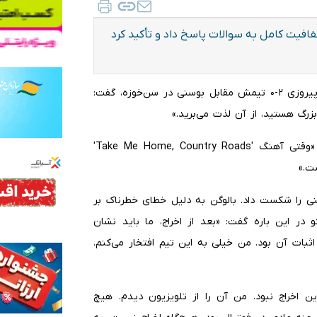
افیت کامل به سوالات پاسخ داد و تأکید کرد
به گزارش ایلنا، مائوریسیو پوچتینو در نشست خبری پس از پیروزی ۲-۰ تیمش مقابل بوسنی در سن‌خوزه، گفت:
او همچنین به شادی تیمی پس از بازی اشاره کرد و گفت: «وقتی آهنگ 'Take Me Home, Country Roads'
ت.»
سنی را شکست داد. بالوگن به دلیل خطای خطرناک بر
در این باره گفت: «بعد از اخراج، ما باید نشان
بات آن بود. من خیلی به این تیم افتخار می‌کنم.
ین اخراج نبود. من آن را از تلویزیون دیدم. هیچ