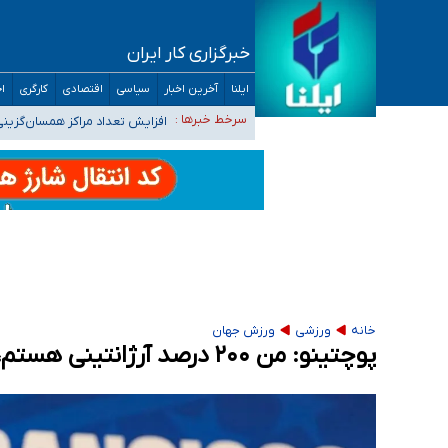
خبرگزاری کار ایران
ضرورت آموزش حریم خصوصی در فضای آنلاین در 
ایلنا
آخرین اخبار
سیاسی
اقتصادی
کارگری
اج
مجرمان از ترس رسوایی
افزایش تعداد مراکز همسان‌گزینی به ۲۳۰ مرکز/ بررسی صلاحیت و نظارت‌ها به سازمان تبلیغات و
سرخط خبرها :
۴۰ تا ۵۰ روز گرمای نسبی در پیش داریم/ دمای تهران به ۳۸ درجه می‌رسد
موضع وزارت بهداشت درباره ظرفیت پزشکی کنکور ۱۴۰۵: خواستار اصلاح ظرفیت‌ها هستیم، اما هنوز پاسخ مشخصی نگرفت
تعویق آزمون ورودی دکترای تخصصی فرماندهی 
خانه
ورزشی
ورزش جهان
پوچتینو: من ۲۰۰ درصد آرژانتینی هستم، نمی‌خواهم دروغ بگویم