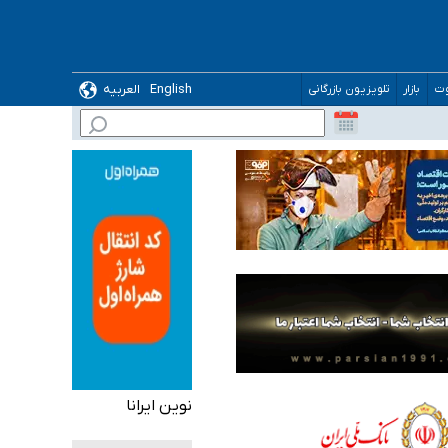
ده
English
العربیه
وت
بازار
تلویزیون بازرگانی
نوین ایرانا