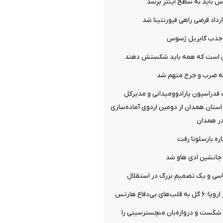
س باید به سطح اینتر برسد
ارداد قرضی راهی فیورنتینا شد
ل جذب گابریل ژسوس
می است که همه باید شکستش دهند
ه ضرب و جرح متهم شد
فدراسیون پارادوومیدانی و مدیرکل
ستان همدان از دومین اردوی آماده‌سازی
در همدان
ره بارسلونا رفت
جانشین ادی هاو شد
سی و یک تصمیم بزرگ در استقلال
ی بی‌دفاع هارتس
 شکست و دروازه‌بان منچسترسیتی را