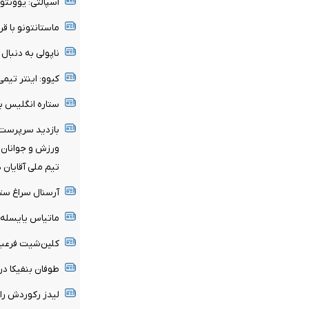
اسپالتی: یوونتو
ماستانتونو با قر
ناپولی به دنبا
کیوو: اینتر تی
ستاره انگلیس ب
بازدید سرپرست 
ورزش و جوانان ا
تیم ملی آقایان 
آرسنال سراغ ستا
ماتیاس یایسله 
کلین‌شیت فرعبا
طوفان بنفیکا در اروپا؛ ۶ گل به قلب‌ها
لیدز رکوردش را