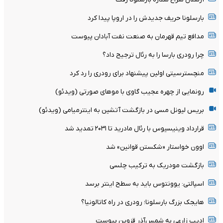
بارسلونا حریف جدیدش را در اروپا پیدا کرد
مدافع تیم قهرمان به صنعت نفت آبادان پیوست
چرا رودری بارسا را به رئال ترجیح داد؟
منچسترسیتی اولین پیشنهاد برای رودری را رد کرد
رونمایی از چهره عجیب گاوی با موهای صورتی (ویدئو)
بریس لیونل مسی در بازگشت آتشین به اینترمیامی (ویدئو)
قرارداد وینیسیوس با رئال مادرید تا ۲۰۳۱ تمدید شد
اوون خواستار «شکستن قوانین» شد
بازگشت مودریک به ترکیب چلسی
اسپالتی: یوونتوس باید به سطح اینتر برسد
هایجک بزرگ بارسلونا؛ رودری در راه کاتالونیا؟
ادیب زارعی به شمس‌آذر قزوین پیوست