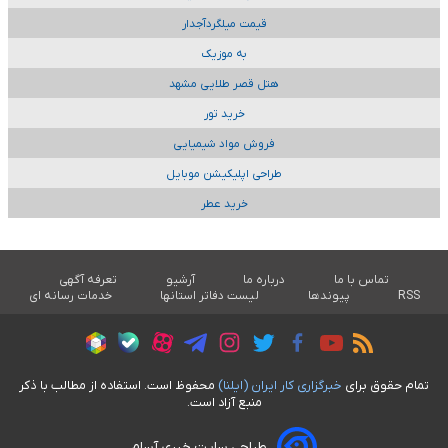
قیمت میلگردآجدار
به موزیک
هتل قصر طلایی مشهد
خرید تور
فروش مواد شیمیایی
طراحی اپلیکیشن موبایل
خرید عطر
تماس با ما
درباره ما
آرشیو
تعرفه آگهی
RSS
پیوندها
لیست دفاتر استانها
خدمات رسانه ای
تمام حقوق برای
خبرگزاری کار ايران (ايلنا)
محفوظ است. استفاده از مطالب با ذکر
منبع آزاد است.
طراحی سایت خبری آسام