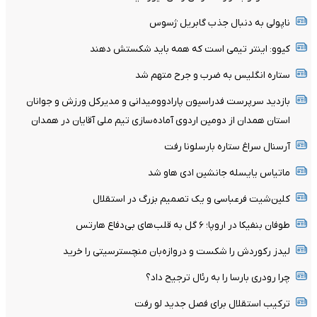
ناپولی به دنبال جذب گابریل ژسوس
کیوو: اینتر تیمی است که همه باید شکستش دهند
ستاره انگلیس به ضرب و جرح متهم شد
بازدید سرپرست فدراسیون پارادوومیدانی و مدیرکل ورزش و جوانان
استان همدان از دومین اردوی آماده‌سازی تیم ملی آقایان در همدان
آرسنال سراغ ستاره بارسلونا رفت
ماتیاس یایسله جانشین ادی هاو شد
کلین‌شیت فرعباسی و یک تصمیم بزرگ در استقلال
طوفان بنفیکا در اروپا؛ ۶ گل به قلب‌های بی‌دفاع هارتس
لیدز رکوردش را شکست و دروازه‌بان منچسترسیتی را خرید
چرا رودری بارسا را به رئال ترجیح داد؟
ترکیب استقلال برای فصل جدید لو رفت