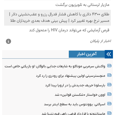
آخرین اخبار
واکنش سرمربی موناکو به شایعات جدایی بالوگان؛ او بازیکنی خاص است
منچسترسیتی اولین پیشنهاد برای رودری را رد کرد
بارسلونا حریف جدیدش را در اروپا پیدا کرد
اوون خواستار «شکستن قوانین» شد
اسپالتی: یوونتوس باید به سطح اینتر برسد
ماستانتونو با قرارداد قرضی راهی فیورنتینا شد