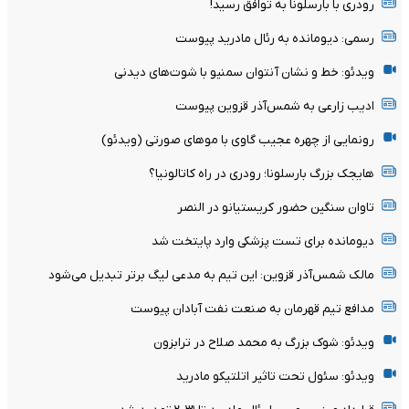
رودری با بارسلونا به توافق رسید!
رسمی: دیومانده به رئال مادرید پیوست
ویدئو: خط و نشان آنتوان سمنیو با شوت‌های دیدنی
ادیب زارعی به شمس‌آذر قزوین پیوست
رونمایی از چهره عجیب گاوی با موهای صورتی (ویدئو)
هایجک بزرگ بارسلونا؛ رودری در راه کاتالونیا؟
تاوان سنگین حضور کریستیانو در النصر
دیومانده برای تست پزشکی وارد پایتخت شد
مالک شمس‌آذر قزوین: این تیم به مدعی لیگ برتر تبدیل می‌شود
مدافع تیم قهرمان به صنعت نفت آبادان پیوست
ویدئو: شوک بزرگ به محمد صلاح در ترابزون
ویدئو: سئول تحت تاثیر اتلتیکو مادرید