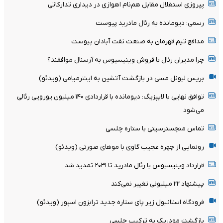
پیروزی استقلال مقابل هم‌نام اهوازی در دیداری تدارکاتی
رسمی: دیومانده به رئال مادرید پیوست
مدافع تیم قهرمان به صنعت نفت آبادان پیوست
چرا مدیران رئال با فروش وینیسیوس به آرسنال موافقند؟
بریس لیونل مسی در بازگشت آتشین به اینترمیامی (ویدئو)
توافق نهایی با لایپزیگ: دیومانده با قراردادی ۱۴۰ میلیون یورویی رئالی
می‌شود
تماس منچسترسیتی با ستاره چلسی
رونمایی از چهره عجیب گاوی با موهای صورتی (ویدئو)
قرارداد وینیسیوس با رئال مادرید تا ۲۰۳۱ تمدید شد
پیشنهاد ۲۲ میلیونی تغییر نمی‌کند
فرودگاه استانبول زیر پای ستاره جدید ترابزون اسپور (ویدئو)
بازگشت مودریک به ترکیب چلسی