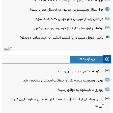
قرارداد وینیسیوس با رئال مادرید تا ۲۰۳۱ تمدید شد
چرا انتقال وینیسیوس جونیور به آرسنال محال است؟
مراکش باید از میزبانی جام جهانی ۲۰۳۰ حذف شود
رونمایی فوق ستاره از گاراژ خودروهای سوپرلوکس
بریس لیونل مسی در بازگشت آتشین به اینترمیامی (ویدئو)
آرشیو
پربازدیدها
تیاگو به آکادمی بارسلونا پیوست
فوری: وضعیت پنجره نقل و انتقالات استقلال مشخص شد
رودری با بارسلونا به توافق رسید!
رامین رضاییان از استقلال جدا شد؛ پایان همکاری ستاره ملی‌پوش با
آبی‌ها