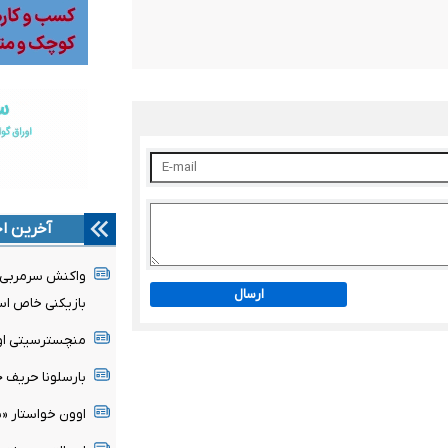
آخرین اخ
واکنش سرمربی مو
ارسال
بازیکنی خاص ا
منچسترسیتی اولی
بارسلونا حریف ج
اوون خواستار «