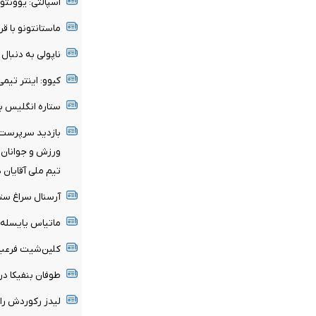
اسپالتی: یوونتو
ماستانتونو با قر
ناپولی به دنبا
کیوو: اینتر تی
ستاره انگلیس ب
بازدید سرپرست 
ورزش و جوانان ا
تیم ملی آقایان 
آرسنال سراغ ستا
ماتیاس یایسله 
کلین‌شیت فرعبا
طوفان بنفیکا در اروپا؛ ۶ گل به قلب‌ها
لیدز رکوردش را