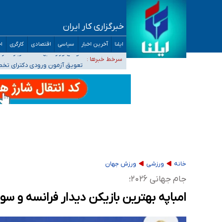
خبرگزاری کار ایران
۴۰ تا ۵۰ روز گرمای نسبی در پیش داریم/ دمای تهران به ۳۸ درجه می‌رسد
ایلنا
آخرین اخبار
سیاسی
اقتصادی
کارگری
اج
موضع وزارت بهداشت درباره ظرفیت پزشکی کنکور ۱۴۰۵: خواستار اصلاح ظرفیت‌ها هستیم، اما هنوز پاسخ مشخصی نگرفت
سرخط خبرها :
تعویق آزمون ورودی دکترای تخ
خبرنگاران راویان حقیقت با دغدغه نان، مسکن و
آخرین وضعیت شیوع عفونت‌های تنفسی در کشور/ 
خانه
ورزشی
ورزش جهان
جام جهانی ۲۰۲۶؛
امباپه بهترین بازیکن دیدار فرانسه و سو