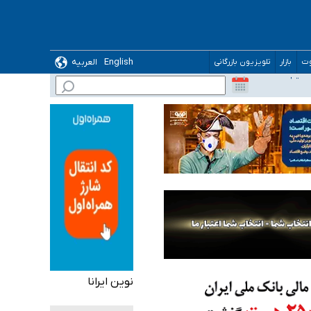
English
العربیه
وت
بازار
تلویزیون بازرگانی
نوین ایرانا