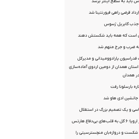
س باید به سطح اینتر برسد
ارداد قرضی راهی فیورنتینا شد
ل جذب گابریل ژسوس
می است که همه باید شکستش دهند
ه ضرب و جرح متهم شد
فدراسیون پارادوومیدانی و مدیرکل
ستان همدان از دومین اردوی آماده‌سازی
در همدان
ره بارسلونا رفت
جانشین ادی هاو شد
سی و یک تصمیم بزرگ در استقلال
ی بی‌دفاع هارتس
 شکست و دروازه‌بان منچسترسیتی را