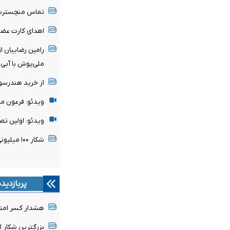
تماس منچسترسی
اهدای کارت عضو
رامین رضاییان ا
ملی‌پوش با آبی‌
از خرید هندرسو
ویدئو: فرعون م
ویدئو: اولین تص
شکار ۱۰۰ میلیونی پدیده ساحل‌عاجی توسط رئال مادرید
پربازدید
هشدار کسر امتیا
بزرگترین شکار 