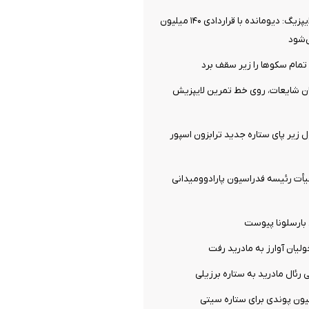
توافق نهایی با لایپزیگ: دیومانده با قراردادی ۱۴۰ میلیون
‌شود
تمام سکوها را زیر سقف برد
ان شایعات، روی خط تمرین لایپزیش
ل زیر پای ستاره جدید ترابزون اسپور
ت رئیسه فدراسیون پارادوومیدانی
 بارسلونا پیوست
ولیان آوارز به مادرید رفت