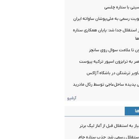
تی با ستاره چلسی
یت رسمی به ملی‌پوشان ساواته ایران
ز استقلال جدا شد؛ پایان همکاری ستاره
ها
ن تا علامت سوال روی سانچز
صر به ترابزون اسپور ترکیه پیوست
اویر ترشتگن در باشگاه آژاکس
آرشیو
ها
ز به استقلال قبل از آغاز لیگ برتر
استقلال رسمی شد: جذب ستاره جام