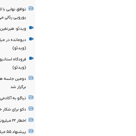
یورویی رئالی می
ویدئو: هیرنفین 
دیومانده در می
(ویدئو)
فرودگاه استانبو
(ویدئو)
دومین جلسه هیأ
برگزار شد
تیاگو به آکادمی
دکو برای شکار خ
اخطار ۲۲ میلیونی رئال مادرید به ستاره برزیلی
پیشنهاد ۵۵ میلیون پوندی برای ستاره سیتی