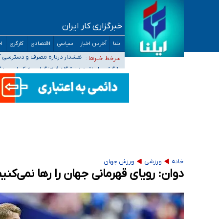
خبرگزاری کار ایران
ثبت‌نام بخش عمده دانش‌آموزان مدارس ایرانی ا
ایلنا
آخرین اخبار
سیاسی
اقتصادی
کارگری
اج
هشدار درباره مصرف و دسترسی آ
سرخط خبرها :
بازگشت اساتید دانشگاه فرهنگیا
۵۵۶ هزار نفر در صف وام ازدواج/ بانک سرمایه با وجود ۲۵۰ متقاضی، تاکنون هیچ فقره وامی پرداخت نکرده است
کسانی که خواهان ادامه جنگ هستند، برنامه خود را
خانه
ورزشی
ورزش جهان
دوان: رویای قهرمانی جهان را رها نمی‌کنی