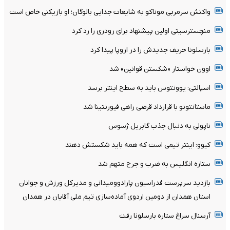
واکنش سرمربی موناکو به شایعات جدایی بالوگان؛ او بازیکنی خاص است
منچسترسیتی اولین پیشنهاد برای رودری را رد کرد
بارسلونا حریف جدیدش را در اروپا پیدا کرد
اوون خواستار «شکستن قوانین» شد
اسپالتی: یوونتوس باید به سطح اینتر برسد
ماستانتونو با قرارداد قرضی راهی فیورنتینا شد
ناپولی به دنبال جذب گابریل ژسوس
کیوو: اینتر تیمی است که همه باید شکستش دهند
ستاره انگلیس به ضرب و جرح متهم شد
بازدید سرپرست فدراسیون پارادوومیدانی و مدیرکل ورزش و جوانان
استان همدان از دومین اردوی آماده‌سازی تیم ملی آقایان در همدان
آرسنال سراغ ستاره بارسلونا رفت