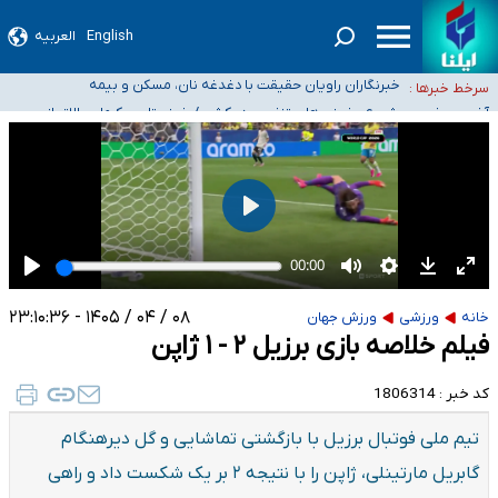
موضع وزارت بهداشت درباره ظرفیت پزشکی کنکور ۱۴۰۵: خواستار اصلاح ظرفیت‌ها
English
العربیه
هستیم، اما هنوز پاسخ مشخصی نگرفته‌ایم
تعویق آزمون ورودی دکترای تخصصی فرماندهی صحنه عملیات و دکترای تخصصی
جغرافیای نظامی دافوس آجا
خبرنگاران راویان حقیقت با دغدغه نان، مسکن و بیمه
سرخط خبرها :
آخرین وضعیت شیوع عفونت‌های تنفسی در کشور/ خوزستان و
کرمان بالاتر از آستانه هشدار
۰۸ / ۰۴ / ۱۴۰۵ - ۲۳:۱۰:۳۶
خانه
ورزشی
ورزش جهان
فیلم خلاصه بازی برزیل ۲ - ۱ ژاپن
کد خبر :
1806314
تیم ملی فوتبال برزیل با بازگشتی تماشایی و گل دیرهنگام
گابریل مارتینلی، ژاپن را با نتیجه ۲ بر یک شکست داد و راهی