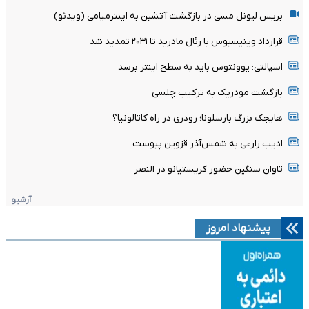
بریس لیونل مسی در بازگشت آتشین به اینترمیامی (ویدئو)
قرارداد وینیسیوس با رئال مادرید تا ۲۰۳۱ تمدید شد
اسپالتی: یوونتوس باید به سطح اینتر برسد
بازگشت مودریک به ترکیب چلسی
هایجک بزرگ بارسلونا؛ رودری در راه کاتالونیا؟
ادیب زارعی به شمس‌آذر قزوین پیوست
تاوان سنگین حضور کریستیانو در النصر
آرشیو
پیشنهاد امروز