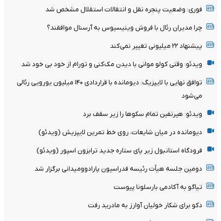
فوری: وضعیت پنجره نقل و انتقالات استقلال مشخص شد
چرا مدیران رئال با فروش وینیسیوس به آرسنال موافقند؟
پیشنهاد ۲۲ میلیونی تغییر نمی‌کند
ویدئو: وقتی کولو موانی با دیدن مک‌کنی و تورام از خود بی خود شد
توافق نهایی با لایپزیگ: دیومانده با قراردادی ۱۴۰ میلیون یورویی رئالی
می‌شود
ویدئو: هیرنفین تمام سکوها را زیر سقف برد
دیومانده در میان شایعات، روی خط تمرین لایپزیش (ویدئو)
فرودگاه استانبول زیر پای ستاره جدید ترابزون اسپور (ویدئو)
دومین جلسه هیأت رئیسه فدراسیون پارادوومیدانی برگزار شد
تیاگو به آکادمی بارسلونا پیوست
دکو برای شکار خولیان آوارز به مادرید رفت