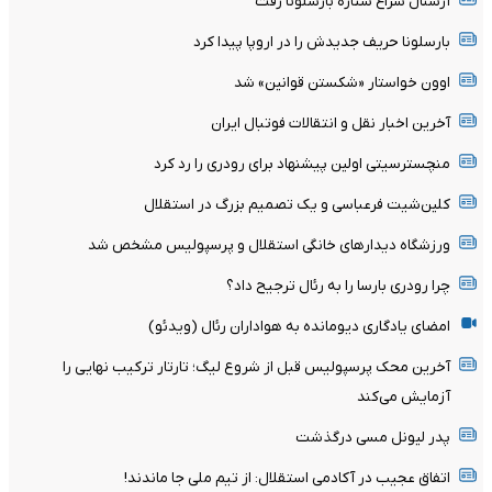
آرسنال سراغ ستاره بارسلونا رفت
بارسلونا حریف جدیدش را در اروپا پیدا کرد
اوون خواستار «شکستن قوانین» شد
آخرین اخبار نقل و انتقالات فوتبال ایران
منچسترسیتی اولین پیشنهاد برای رودری را رد کرد
کلین‌شیت فرعباسی و یک تصمیم بزرگ در استقلال
ورزشگاه دیدارهای خانگی استقلال و پرسپولیس مشخص شد
چرا رودری بارسا را به رئال ترجیح داد؟
امضای یادگاری دیومانده به هواداران رئال (ویدئو)
آخرین محک پرسپولیس قبل از شروع لیگ؛ تارتار ترکیب نهایی را
آزمایش می‌کند
پدر لیونل مسی درگذشت
اتفاق عجیب در آکادمی استقلال: از تیم ملی جا ماندند!