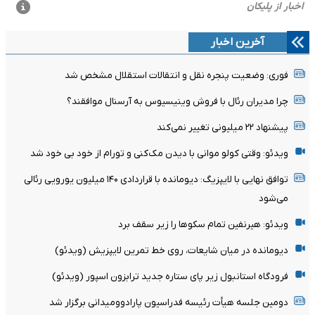
آخرین اخبار
فوری: وضعیت پنجره نقل و انتقالات استقلال مشخص شد
چرا مدیران رئال با فروش وینیسیوس به آرسنال موافقند؟
پیشنهاد ۲۲ میلیونی تغییر نمی‌کند
ویدئو: وقتی کولو موانی با دیدن مک‌کنی و تورام از خود بی خود شد
توافق نهایی با لایپزیگ: دیومانده با قراردادی ۱۴۰ میلیون یورویی رئالی
می‌شود
ویدئو: هیرنفین تمام سکوها را زیر سقف برد
دیومانده در میان شایعات، روی خط تمرین لایپزیش (ویدئو)
فرودگاه استانبول زیر پای ستاره جدید ترابزون اسپور (ویدئو)
دومین جلسه هیأت رئیسه فدراسیون پارادوومیدانی برگزار شد