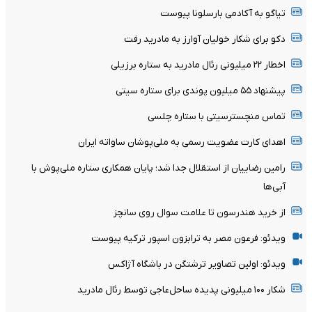
تیاگو به آکادمی بارسلونا پیوست
دکو برای شکار خولیان آوارز به مادرید رفت
اخطار ۲۲ میلیونی رئال مادرید به ستاره برزیلی
پیشنهاد ۵۵ میلیون پوندی برای ستاره سیتی
تماس منچسترسیتی با ستاره چلسی
اهدای کارت عضویت رسمی به ملی‌پوشان ساواته ایران
رامین رضاییان از استقلال جدا شد؛ پایان همکاری ستاره ملی‌پوش با
آبی‌ها
از خرید هندرسون تا علامت سوال روی سانچز
ویدئو: فرعون مصر به ترابزون اسپور ترکیه پیوست
ویدئو: اولین تصاویر ترشتگن در باشگاه آژاکس
شکار ۱۰۰ میلیونی پدیده ساحل‌عاجی توسط رئال مادرید