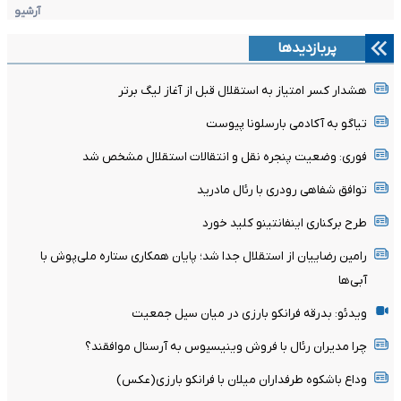
آرشیو
پربازدیدها
هشدار کسر امتیاز به استقلال قبل از آغاز لیگ برتر
تیاگو به آکادمی بارسلونا پیوست
فوری: وضعیت پنجره نقل و انتقالات استقلال مشخص شد
توافق شفاهی رودری با رئال مادرید
طرح برکناری اینفانتینو کلید خورد
رامین رضاییان از استقلال جدا شد؛ پایان همکاری ستاره ملی‌پوش با
آبی‌ها
ویدئو: بدرقه فرانکو بارزی در میان سیل جمعیت
چرا مدیران رئال با فروش وینیسیوس به آرسنال موافقند؟
وداع باشکوه طرفداران میلان با فرانکو بارزی(عکس)