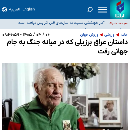
English
العربیه
سیدحسن خمینی عزادار شد
آمار خودکشی نسبت به سال‌های قبل افزایش نیافته است
سرخط خبرها :
دستگیری عامل اصلی حادثه فوت حمیدرضا رجب‌زاده
نباید تفسیرهای سلیقه‌ای از مواضع رسمی کشور ارائه شود
۰۶ / ۰۴ / ۱۴۰۵ - ۰۸:۴۶:۵۹
خانه
ورزشی
ورزش جهان
داستان عراق برزیلی که در میانه جنگ به جام
«زیرمیزی» برای داوطلبان پزشکی سراب است/ دریافت‌های غیرمتعارف در شأن پزشکی
و کشورمان نیست/ نظام سلامت جلوی این رویه را بگیرد
جهانی رفت