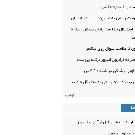
تی با ستاره چلسی
یت رسمی به ملی‌پوشان ساواته ایران
ز استقلال جدا شد؛ پایان همکاری ستاره
ها
ن تا علامت سوال روی سانچز
صر به ترابزون اسپور ترکیه پیوست
اویر ترشتگن در باشگاه آژاکس
آرشیو
ها
ز به استقلال قبل از آغاز لیگ برتر
 بارسلونا پیوست