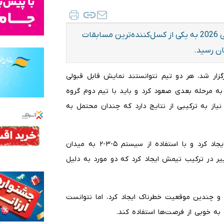
بازی دو تیم پاراگوئه و استرالیا در مرحله گروهی جام جهانی 2026 به یکی از کسل‌کننده‌ترین مسابقات
ان رسید.
گزار شد، هر دو تیم نتوانستند نمایش قابل قبولی
ائه دهند. استرالیا با این تساوی به عنوان تیم دوم گروه D به مرحله بعدی صعود کرد و باید با تیم دوم گروه
نیاز به ترکیبی از نتایج دارد که چندان محتمل به
گاستاو آلفارو، سرمربی پاراگوئه، تغییراتی در ترکیب تیمش ایجاد کرد و با استفاده از سیستم ۵-۳-۲ به میدان
یر در ترکیب تیمش ایجاد کرد که دو مورد به دلیل
ت و چندین موقعیت خطرناک ایجاد کرد، اما نتوانست
 به خوبی از فرصت‌ها استفاده کند.