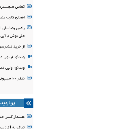
تماس منچسترسی
اهدای کارت عضو
رامین رضاییان ا
ملی‌پوش با آبی‌
از خرید هندرسو
ویدئو: فرعون م
ویدئو: اولین تص
شکار ۱۰۰ میلیونی پدیده ساحل‌عاجی توسط رئال مادرید
پربازدید
هشدار کسر امتیا
تیاگو به آکادمی