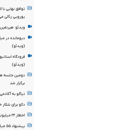
یورویی رئالی می
ویدئو: هیرنفین 
دیومانده در می
(ویدئو)
فرودگاه استانبو
(ویدئو)
دومین جلسه هیأ
برگزار شد
تیاگو به آکادمی
دکو برای شکار خ
اخطار ۲۲ میلیونی رئال مادرید به ستاره برزیلی
پیشنهاد ۵۵ میلیون پوندی برای ستاره سیتی