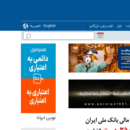
English
العربیه
وت
بازار
تلویزیون بازرگانی
 می‌شود
نوین ایرانا