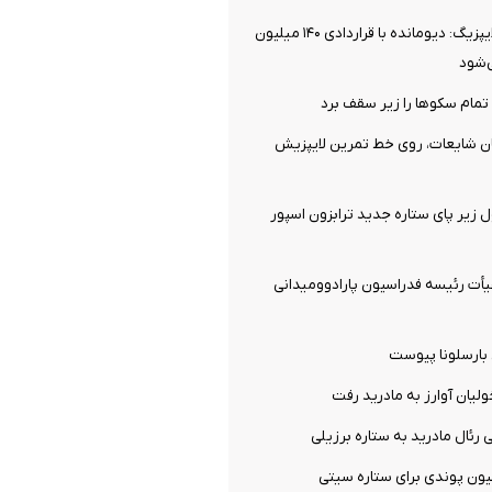
توافق نهایی با لایپزیگ: دیومانده با قراردادی ۱۴۰ میلیون
‌شود
تمام سکوها را زیر سقف برد
ان شایعات، روی خط تمرین لایپزیش
ل زیر پای ستاره جدید ترابزون اسپور
ت رئیسه فدراسیون پارادوومیدانی
 بارسلونا پیوست
ولیان آوارز به مادرید رفت