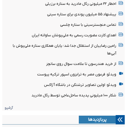
اخطار ۲۲ میلیونی رئال مادرید به ستاره برزیلی
پیشنهاد ۵۵ میلیون پوندی برای ستاره سیتی
تماس منچسترسیتی با ستاره چلسی
اهدای کارت عضویت رسمی به ملی‌پوشان ساواته ایران
رامین رضاییان از استقلال جدا شد؛ پایان همکاری ستاره ملی‌پوش با
آبی‌ها
از خرید هندرسون تا علامت سوال روی سانچز
ویدئو: فرعون مصر به ترابزون اسپور ترکیه پیوست
ویدئو: اولین تصاویر ترشتگن در باشگاه آژاکس
شکار ۱۰۰ میلیونی پدیده ساحل‌عاجی توسط رئال مادرید
آرشیو
پربازدیدها