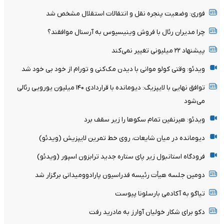
فوری: وضعیت پنجره نقل و انتقالات استقلال مشخص شد
چرا مدیران رئال با فروش وینیسیوس به آرسنال موافقند؟
پیشنهاد ۲۲ میلیونی تغییر نمی‌کند
ویدئو: وقتی کولو موانی با دیدن مک‌کنی و تورام از خود بی خود شد
توافق نهایی با لایپزیگ: دیومانده با قراردادی ۱۴۰ میلیون یورویی رئالی
می‌شود
ویدئو: هیرنفین تمام سکوها را زیر سقف برد
دیومانده در میان شایعات، روی خط تمرین لایپزیش (ویدئو)
فرودگاه استانبول زیر پای ستاره جدید ترابزون اسپور (ویدئو)
دومین جلسه هیأت رئیسه فدراسیون پارادوومیدانی برگزار شد
تیاگو به آکادمی بارسلونا پیوست
دکو برای شکار خولیان آوارز به مادرید رفت