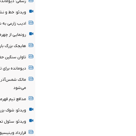
رسمی: دیومانده
ویدئو: خط و نش
ادیب زارعی به 
رونمایی از چهر
هایجک بزرگ بارسل
تاوان سنگین حض
دیومانده برای 
مالک شمس‌آذر ق
می‌شود
مدافع تیم قهرم
ویدئو: شوک بزر
ویدئو: سئول تحت
قرارداد وینیسیوس با رئ