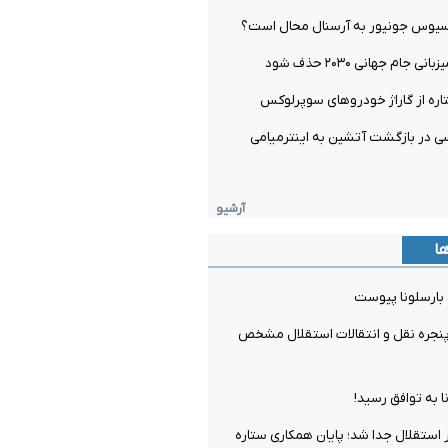
یسیوس جونیور به آرسنال محال است؟
 جام جهانی ۲۰۳۰ حذف شود
اره از گاراژ خودروهای سوپرلوکس
 در بازگشت آتشین به اینترمیامی
آرشیو
ها
 بارسلونا پیوست
جره نقل و انتقالات استقلال مشخص
ا به توافق رسید!
ز استقلال جدا شد؛ پایان همکاری ستاره