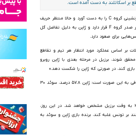
طع بر اسکاتلند به دست آمده است.
به گزارش ایلنا، برزیل با پیروزی ۳ بر ۰ مقابل اسکاتلند، صدرنشینی گروه C را به دست آورد و حالا منتظر حریف
خود در مرحله بعدی است. در حال حاضر، هلند با ۴ امتیاز در صدر گروه F قرار دارد و ژاپن به دلیل تفاضل گل
س‌هایی برای صعود دارد.
الات بر اساس عملکرد مورد انتظار هر تیم و تقاطع
حقق شوند، برزیل در مرحله بعدی با ژاپن روبرو
در حال حاضر، شانس‌های حریفان احتمالی برزیل در مرحله حذفی به این صورت است: ژاپن ۵۷.۸ درصد، سوئد ۳۰
تعیین حریف برزیل در مرحله بعدی روز پنجشنبه ساعت ۲۰ به وقت برزیل مشخص خواهد شد. در این روز،
ند بر تونس غلبه کند، برنده بازی ژاپن و سوئد به