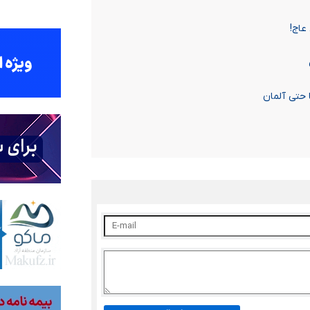
عاج!
 حتی آلمان