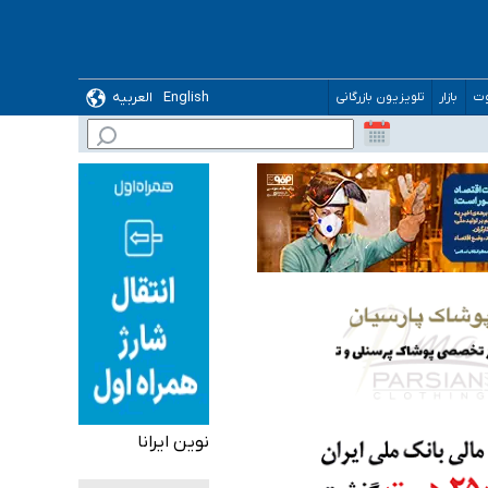
English
العربیه
وت
بازار
تلویزیون بازرگانی
 می‌شود
نوین ایرانا