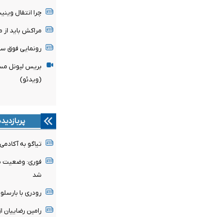
چرا انتقال وین
مراکش باید از میزبانی
رونمایی فوق ست
بریس لیونل مسی
(ویدئو)
پربازدید
تیاگو به آکادمی
فوری: وضعیت پن
شد
رودری با بارسلون
رامین رضاییان ا