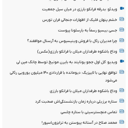
ویدئو: بدرقه فرانکو بارزی در میان سیل جمعیت
خشم پنهان فلیک از اظهارات جنجالی فران تورس
جسی بیسیو رسماً به بارسلونا پیوست
چرا مدیران رئال با فروش وینیسیوس به آرسنال موافقند؟
وداع باشکوه طرفداران میلان با فرانکو بارزی(عکس)
ویدیو: گل اول ججو یونایتد به بایرن مونیخ توسط چانگ مین لی
توافق نهایی با لایپزیگ: دیومانده با قراردادی ۱۴۰ میلیون یورویی رئالی
می‌شود
وداع باشکوه طرفداران میلان با فرانکو بارزی
ستاره برزیلی درباره زمان بازنشستگی‌اش صحبت کرد
تماس منچسترسیتی با ستاره چلسی
محمد صلاح در آستانه پیوستن به ترابزون‌اسپور!