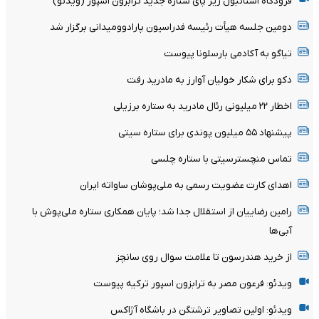
فرودگاه استانبول زیر پای ستاره جدید ترابزون اسپور (ویدئو)
دومین جلسه هیأت رئیسه فدراسیون پارادوومیدانی برگزار شد
تیاگو به آکادمی بارسلونا پیوست
دکو برای شکار خولیان آوارز به مادرید رفت
اخطار ۲۲ میلیونی رئال مادرید به ستاره برزیلی
پیشنهاد ۵۵ میلیون پوندی برای ستاره سیتی
تماس منچسترسیتی با ستاره چلسی
اهدای کارت عضویت رسمی به ملی‌پوشان ساواته ایران
رامین رضاییان از استقلال جدا شد؛ پایان همکاری ستاره ملی‌پوش با
آبی‌ها
از خرید هندرسون تا علامت سوال روی سانچز
ویدئو: فرعون مصر به ترابزون اسپور ترکیه پیوست
ویدئو: اولین تصاویر ترشتگن در باشگاه آژاکس