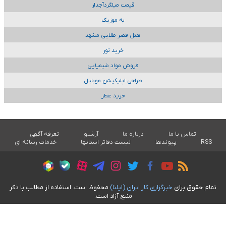
قیمت میلگردآجدار
به موزیک
هتل قصر طلایی مشهد
خرید تور
فروش مواد شیمیایی
طراحی اپلیکیشن موبایل
خرید عطر
تماس با ما
درباره ما
آرشیو
تعرفه آگهی
RSS
پیوندها
لیست دفاتر استانها
خدمات رسانه ای
تمام حقوق برای
خبرگزاری کار ايران (ايلنا)
محفوظ است. استفاده از مطالب با ذکر
منبع آزاد است.
طراحی سایت خبری آسام