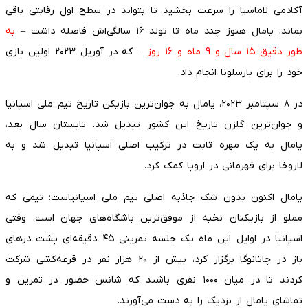
آکادمی لاماسیا را سرعت بخشید تا بتواند در سطح اول رقابتی باقی
بماند. یامال هنوز چند ماه تا تولد ۱۶ سالگی‌اش فاصله داشت –
به
طور دقیق ۱۵ سال و ۹ ماه و ۱۶ روز
– که در آوریل ۲۰۲۳ اولین بازی
خود را برای بارسلونا انجام داد.
در ۸ سپتامبر ۲۰۲۳، یامال به جوان‌ترین بازیکن تاریخ تیم ملی اسپانیا
و جوان‌ترین گلزن تاریخ این کشور تبدیل شد. تابستان سال بعد،
یامال به یک مهره ثابت در ترکیب اصلی اسپانیا تبدیل شد و به
لاروخا برای قهرمانی در اروپا کمک کرد.
یامال اکنون بدون شک جاذبه اصلی تیم ملی اسپانیاست؛ تیمی که
مملو از بازیکنان نخبه از موفق‌ترین باشگاه‌های جهان است. وقتی
اسپانیا در اوایل این ماه یک جلسه تمرینی ۴۵ دقیقه‌ای پشت درهای
باز در چاتانوگا برگزار کرد، بیش از ۲۰ هزار نفر در قرعه‌کشی شرکت
کردند تا در میان ۱۰۰۰ نفری باشند که شانس حضور در تمرین و
تماشای یامال از نزدیک را به دست می‌آورند.