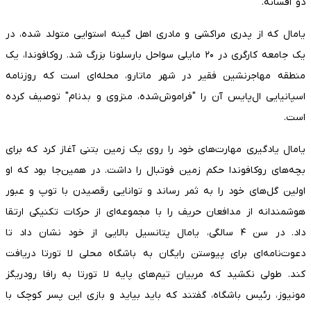
دو افسانه."
یامال که از پدری مراکشی و مادری اهل گینه استوایی متولد شده، در
یک جامعه کارگری در ۲۰ مایلی سواحل بارسلونا بزرگ شد. روکافوندا، یک
منطقه مهاجرنشین فقیر در شهر ماتارو، محله‌ای است که روزنامه
اسپانیایی ال‌پایس آن را "فراموش‌شده، منزوی و بدنام" توصیف کرده
است.
یامال یادگیری مهارت‌های خود را روی یک زمین بتنی آغاز کرد که برای
بچه‌های روکافوندا حکم زمین فوتبال را داشت. در همین‌جا بود که او
اولین گل‌های خود را به ثمر رساند و توانایی رقصیدن با توپ و عبور
هوشمندانه از مدافعان حریف را با مجموعه‌ای از حرکات تکنیکی ارتقا
داد. در سن ۴ سالگی، یامال پتانسیل بالایی از خود نشان داد تا
دعوت‌نامه‌ای برای پیوستن رایگان به باشگاه محلی لا تورتا دریافت
کند. طولی نکشید که مربیان تیم‌های پایه لا تورتا به رافا رودریگز
مونیوز، رئیس باشگاه، گفتند که باید بیاید و بازی این پسر کوچک با