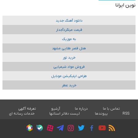
نوین ایرانا
دانلود آهنگ جدید
قیمت میلگردآجدار
به موزیک
هتل قصر طلایی مشهد
خرید تور
فروش مواد شیمیایی
طراحی اپلیکیشن موبایل
خرید عطر
تماس با ما
درباره ما
آرشیو
تعرفه آگهی
RSS
پیوندها
لیست دفاتر استانها
خدمات رسانه ای