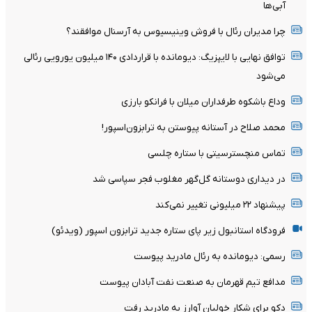
آبی‌ها
چرا مدیران رئال با فروش وینیسیوس به آرسنال موافقند؟
توافق نهایی با لایپزیگ: دیومانده با قراردادی ۱۴۰ میلیون یورویی رئالی
می‌شود
وداع باشکوه طرفداران میلان با فرانکو بارزی
محمد صلاح در آستانه پیوستن به ترابزون‌اسپور!
تماس منچسترسیتی با ستاره چلسی
در دیداری دوستانه گل‌گهر مغلوب فجر سپاسی شد
پیشنهاد ۲۲ میلیونی تغییر نمی‌کند
فرودگاه استانبول زیر پای ستاره جدید ترابزون اسپور (ویدئو)
رسمی: دیومانده به رئال مادرید پیوست
مدافع تیم قهرمان به صنعت نفت آبادان پیوست
دکو برای شکار خولیان آوارز به مادرید رفت