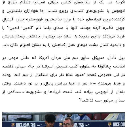
اگرچه هر یک از ستاره‌های کلاس جهانی اسپانیا هنگام خروج از
اتوبوس با تشویق‌های شدیدی روبرو شدند، اما هواداران بلندترین و
کرکننده‌ترین فریادهای خود را برای جذاب‌ترین فوق‌ستاره جوان فوتبال
جهان ذخیره کرده بودند. آنها با صدای بلند نام "لامین! لامین!" را
فریاد می‌زدند و این پدیده ۱۸ ساله نیز پیش از برداشتن چمدان‌هایش
و ناپدید شدن پشت درهای هتل، کلاهش را به نشان احترام تکان داد.
بیل ناتال، مدیرکل سابق تیم ملی مردان آمریکا که نقش مهمی در
انتخاب چاتانوگا به عنوان کمپ تمرینی اسپانیا در جام جهانی داشت،
در این خصوص گفت: "حدود ۱۵۰۰ نفر برای استقبال از تیم آنجا بودند
و شرط می‌بندم ۱۰۰۰ نفر از آنها پیراهن یامال را بر تن داشتند. وقتی
یامال از اتوبوس پیاده شد، شدت فریادها و تشویق‌ها دست‌کمی از
صدای موتور جت نداشت!"