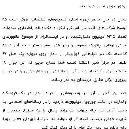
برحق لیونل مسی می‌دانند.
یامال در حال حاضر چهره اصلی کمپین‌های تبلیغاتی بزرگی است که
توسط شرکت‌های آدیداس، امریکن ایگل و مک‌دونالد راه‌اندازی شده‌اند.
تعداد ۴۳.۵ میلیون دنبال‌کننده او در اینستاگرام، از مجموع فالوورهای
شوهی اوتانی، پاتریک ماهومز و راجر فدرر هم بیشتر است. آخر هفته
گذشته، یک بنر تبلیغاتی غول‌پیکر از یامال روی دیواره یک هتل ۴۲
طبقه در مرکز شهر آتلانتا نصب شد؛ همان جایی که این جوان ۱۸
ساله در روز یکشنبه، اولین گل اسپانیا در این جام جهانی را در جریان
پیروزی پرگل مقابل عربستان به ثمر رساند.
چند روز قبل از آن نیز، ویدیوهایی از خرید یامال در یک فروشگاه
والمارت در ایالت جورجیا، میلیون‌ها بازدید را در رسانه‌های اجتماعی به
دست آورد. این جام جهانی می‌تواند یامال را به سطوح جدیدی از
شهرت جهانی برساند، البته اگر او بتواند به اسپانیا، قهرمان فعلی اروپا،
برای بالای سر بردن یک جام بزرگ دیگر کمک کند.