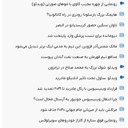
رونمایی از چهره عجیب گاوی با موهای صورتی (ویدئو)
هایجک بزرگ بارسلونا؛ رودری در راه کاتالونیا؟
تاوان سنگین حضور کریستیانو در النصر
دیومانده برای تست پزشکی وارد پایتخت شد
مالک شمس‌آذر قزوین: این تیم به مدعی لیگ برتر تبدیل می‌شود
مدافع تیم قهرمان به صنعت نفت آبادان پیوست
ویدئو: شوک بزرگ به محمد صلاح در ترابزون
ویدئو: سئول تحت تاثیر اتلتیکو مادرید
قرارداد وینیسیوس با رئال مادرید تا ۲۰۳۱ تمدید شد
چرا انتقال وینیسیوس جونیور به آرسنال محال است؟
مراکش باید از میزبانی جام جهانی ۲۰۳۰ حذف شود
رونمایی فوق ستاره از گاراژ خودروهای سوپرلوکس