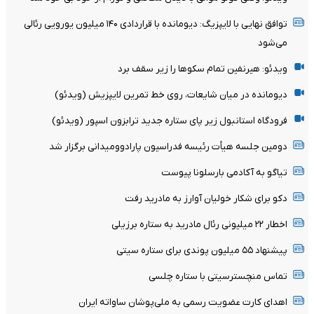
توافق نهایی با لایپزیگ: دیومانده با قراردادی ۱۴۰ میلیون یورویی رئالی
می‌شود
ویدئو: هیرنفین تمام سکوها را زیر سقف برد
دیومانده در میان شایعات، روی خط تمرین لایپزیش (ویدئو)
فرودگاه استانبول زیر پای ستاره جدید ترابزون اسپور (ویدئو)
دومین جلسه هیأت رئیسه فدراسیون پارادوومیدانی برگزار شد
تیاگو به آکادمی بارسلونا پیوست
دکو برای شکار خولیان آوارز به مادرید رفت
اخطار ۲۲ میلیونی رئال مادرید به ستاره برزیلی
پیشنهاد ۵۵ میلیون پوندی برای ستاره سیتی
تماس منچسترسیتی با ستاره چلسی
اهدای کارت عضویت رسمی به ملی‌پوشان ساواته ایران