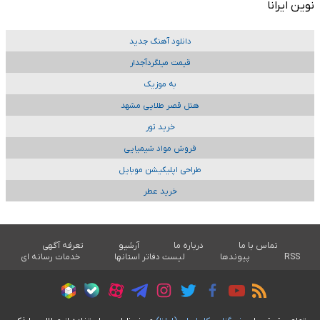
نوین ایرانا
دانلود آهنگ جدید
قیمت میلگردآجدار
به موزیک
هتل قصر طلایی مشهد
خرید تور
فروش مواد شیمیایی
طراحی اپلیکیشن موبایل
خرید عطر
تماس با ما
درباره ما
آرشیو
تعرفه آگهی
RSS
پیوندها
لیست دفاتر استانها
خدمات رسانه ای