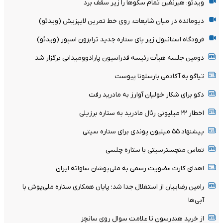
ویدئو: هیرنفین تمام سکوها را زیر سقف برد
دیومانده در میان شایعات، روی خط تمرین لایپزیش (ویدئو)
فرودگاه استانبول زیر پای ستاره جدید ترابزون اسپور (ویدئو)
دومین جلسه هیأت رئیسه فدراسیون پارادوومیدانی برگزار شد
تیاگو به آکادمی بارسلونا پیوست
دکو برای شکار خولیان آوارز به مادرید رفت
اخطار ۲۲ میلیونی رئال مادرید به ستاره برزیلی
پیشنهاد ۵۵ میلیون پوندی برای ستاره سیتی
تماس منچسترسیتی با ستاره چلسی
اهدای کارت عضویت رسمی به ملی‌پوشان ساواته ایران
رامین رضاییان از استقلال جدا شد؛ پایان همکاری ستاره ملی‌پوش با
آبی‌ها
از خرید هندرسون تا علامت سوال روی سانچز