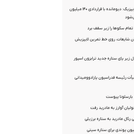
توافق نهایی با لایپزیگ: دیومانده با قراردادی ۱۴۰ میلیون
‌شود
تمام سکوها را زیر سقف برد
ان شایعات، روی خط تمرین لایپزیش
ل زیر پای ستاره جدید ترابزون اسپور
ت رئیسه فدراسیون پارادوومیدانی
 بارسلونا پیوست
ولیان آوارز به مادرید رفت