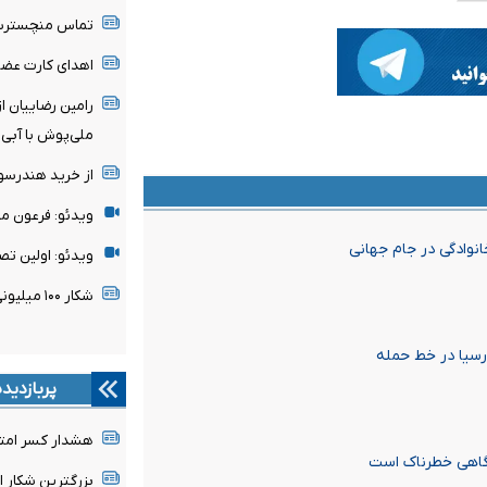
تماس منچسترسی
اهدای کارت عضو
رامین رضاییان ا
ملی‌پوش با آبی‌
از خرید هندرسو
ویدئو: فرعون م
نوادگی در جام جهانی
ویدئو: اولین تص
شکار ۱۰۰ میلیونی پدیده ساحل‌عاجی توسط رئال مادرید
رسیا در خط حمله
پربازدید
هشدار کسر امتیا
تگاهی خطرناک است
بزرگترین شکار 