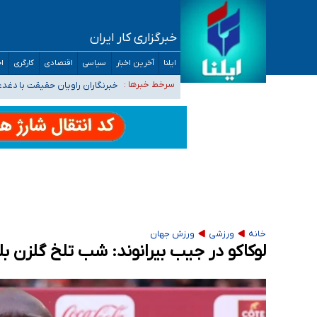
خبرگزاری کار ایران
تعویق آزمون ورودی دکترای تخصصی فرماندهی 
ایلنا
آخرین اخبار
سیاسی
اقتصادی
کارگری
اج
خبرنگاران راویان حقیقت با دغدغه نان، مسکن و
سرخط خبرها :
آخرین وضعیت شیوع عفونت‌های تن
هیچ پرستاری بازداشت یا اخراج نشده است/ از 
ثبت‌نام بخش عمده دانش‌آموزان مدارس ایرانی ا
خانه
ورزشی
ورزش جهان
لوکاکو در جیب بیرانوند: شب تلخ گلزن بل