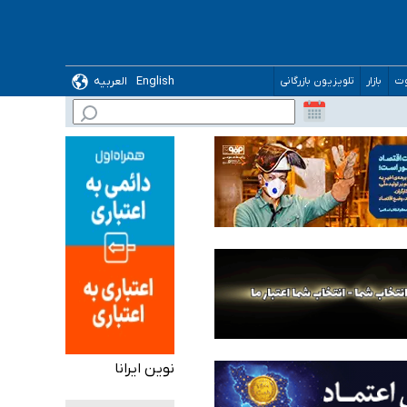
English
العربیه
وت
بازار
تلویزیون بازرگانی
 می‌شود
نوین ایرانا