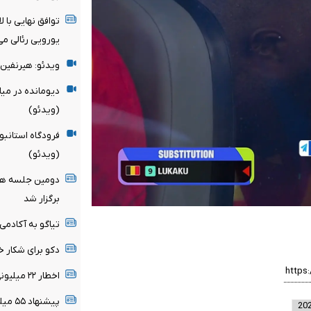
یورویی رئالی می
ویدئو: هیرنفین 
دیومانده در می
(ویدئو)
فرودگاه استانبو
(ویدئو)
دومین جلسه هیأ
برگزار شد
تیاگو به آکادمی
دکو برای شکار خ
اخطار ۲۲ میلیونی رئال مادرید به ستاره برزیلی
پیشنهاد ۵۵ میلیون پوندی برای ستاره سیتی