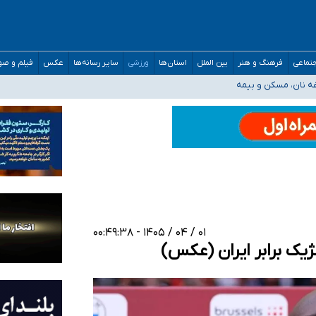
صحنه عملیات و دکترای تخصصی جغرافیای نظامی دافوس آجا
تماعی
فرهنگ و هنر
بین الملل
استان‌ها
ورزشی
سایر رسانه‌ها
عکس
فیلم و ص
 بیمه
فسی در کشور/ خوزستان و کرمان بالاتر از آستانه هشدار
رئیس جمهور خواستیم ورود کند
مارات در کشور/ درباره محصلان باقی‌مانده در دبی متناسب با شرایط جدید تصمیم‌گیری
۰۱ / ۰۴ / ۱۴۰۵ - ۰۰:۴۹:۳۸
ژیک برابر ایران (عکس)