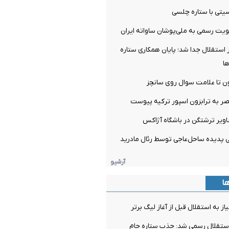
تی با ستاره چلسی
یت رسمی به ملی‌پوشان ساواته ایران
ز استقلال جدا شد؛ پایان همکاری ستاره
ها
ن تا علامت سوال روی سانچز
صر به ترابزون اسپور ترکیه پیوست
اویر ترشتگن در باشگاه آژاکس
آرشیو
ها
ز به استقلال قبل از آغاز لیگ برتر
استقلال رسمی شد: جذب ستاره جام