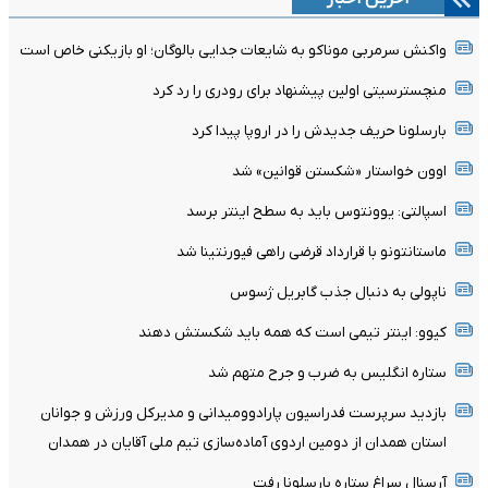
واکنش سرمربی موناکو به شایعات جدایی بالوگان؛ او بازیکنی خاص است
منچسترسیتی اولین پیشنهاد برای رودری را رد کرد
بارسلونا حریف جدیدش را در اروپا پیدا کرد
اوون خواستار «شکستن قوانین» شد
اسپالتی: یوونتوس باید به سطح اینتر برسد
ماستانتونو با قرارداد قرضی راهی فیورنتینا شد
ناپولی به دنبال جذب گابریل ژسوس
کیوو: اینتر تیمی است که همه باید شکستش دهند
ستاره انگلیس به ضرب و جرح متهم شد
بازدید سرپرست فدراسیون پارادوومیدانی و مدیرکل ورزش و جوانان
استان همدان از دومین اردوی آماده‌سازی تیم ملی آقایان در همدان
آرسنال سراغ ستاره بارسلونا رفت