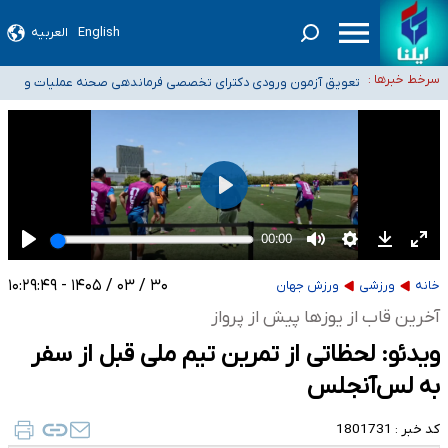
۴۰ تا ۵۰ روز گرمای نسبی در پیش داریم/ دمای تهران به ۳۸ درجه می‌رسد
English
العربیه
موضع وزارت بهداشت درباره ظرفیت پزشکی کنکور ۱۴۰۵: خواستار اصلاح ظرفیت‌ها
سرخط خبرها :
هستیم، اما هنوز پاسخ مشخصی نگرفته‌ایم
تعویق آزمون ورودی دکترای تخصصی فرماندهی صحنه عملیات و
خبرنگاران راویان حقیقت با دغدغه نان، مسکن و بیمه
دکترای تخصصی جغرافیای نظامی دافوس آجا
آخرین وضعیت شیوع عفونت‌های تنفسی در کشور/ خوزستان و کرمان بالاتر از
آستانه هشدار
۳۰ / ۰۳ / ۱۴۰۵ - ۱۰:۲۹:۴۹
خانه
ورزشی
ورزش جهان
آخرین قاب از یوزها پیش از پرواز
ویدئو: لحظاتی از تمرین تیم ملی قبل از سفر
به لس‌آنجلس
کد خبر :
1801731