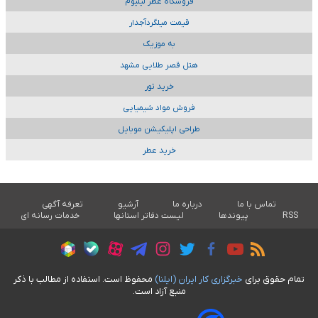
فروشگاه عطر لیلیوم
قیمت میلگردآجدار
به موزیک
هتل قصر طلایی مشهد
خرید تور
فروش مواد شیمیایی
طراحی اپلیکیشن موبایل
خرید عطر
تماس با ما
درباره ما
آرشیو
تعرفه آگهی
RSS
پیوندها
لیست دفاتر استانها
خدمات رسانه ای
تمام حقوق برای
خبرگزاری کار ايران (ايلنا)
محفوظ است. استفاده از مطالب با ذکر
منبع آزاد است.