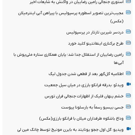
استوری جنجالی رامین رضاییان در واکنش به شایعات اخیر
عجیب‌ترین تصویر اسطوره پرسپولیس با پیراهن آبی اینترمیلان
(عکس)
دردسر شیرین تارتار در پرسپولیس
طرح برکناری اینفانتینو کلید خورد
رامین رضاییان از استقلال جدا شد؛ پایان همکاری ستاره ملی‌پوش با
آبی‌ها
اطلاعیه گل‌گهر بعد از قطعی شدن جدول لیگ
ویدئو: بدرقه فرانکو بارزی در میان سیل جمعیت
خشم پنهان فلیک از اظهارات جنجالی فران تورس
جسی بیسیو رسماً به بارسلونا پیوست
وداع باشکوه طرفداران میلان با فرانکو بارزی(عکس)
ویدیو: گل اول ججو یونایتد به بایرن مونیخ توسط چانگ مین لی