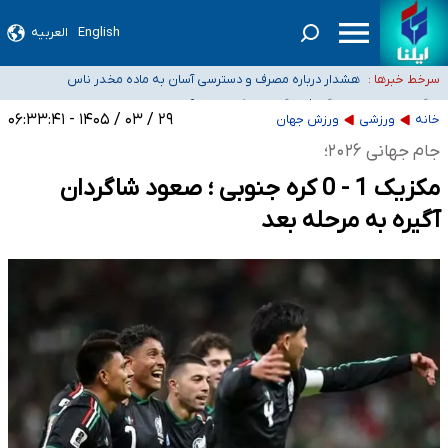
English
العربیه
ثبت‌نام بخش عمده دانش‌آموزان مدارس ایرانی امارات در کشور/ درباره محصلان
باقی‌مانده در دبی متناسب با شرایط جدید تصمیم‌گیری می‌شود
هشدار درباره مصرف و دسترسی آسان به ماده مخدر ناس
سرخط خبرها :
بازگشت اساتید دانشگاه فرهنگیان به کجا رسید؟
۵۵۶ هزار نفر در صف وام ازدواج/ بانک سرمایه با وجود ۲۵۰ متقاضی، تاکنون هیچ
۲۹ / ۰۳ / ۱۴۰۵ - ۰۶:۳۳:۴۱
خانه
ورزشی
ورزش جهان
فقره وامی پرداخت نکرده است
کسانی که خواهان ادامه جنگ هستند، برنامه خود را برای اداره کشور ارائه کنند
جام جهانی ۲۰۲۶؛
مکزیک 1 - 0 کره جنوبی ؛ صعود شاگردان
آگیره به مرحله بعد