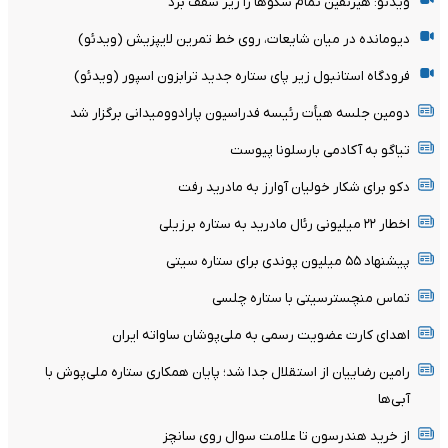
ویدئو: هیرنفین تمام سکوها را زیر سقف برد
دیومانده در میان شایعات، روی خط تمرین لایپزیش (ویدئو)
فرودگاه استانبول زیر پای ستاره جدید ترابزون اسپور (ویدئو)
دومین جلسه هیأت رئیسه فدراسیون پارادوومیدانی برگزار شد
تیاگو به آکادمی بارسلونا پیوست
دکو برای شکار خولیان آوارز به مادرید رفت
اخطار ۲۲ میلیونی رئال مادرید به ستاره برزیلی
پیشنهاد ۵۵ میلیون پوندی برای ستاره سیتی
تماس منچسترسیتی با ستاره چلسی
اهدای کارت عضویت رسمی به ملی‌پوشان ساواته ایران
رامین رضاییان از استقلال جدا شد؛ پایان همکاری ستاره ملی‌پوش با
آبی‌ها
از خرید هندرسون تا علامت سوال روی سانچز