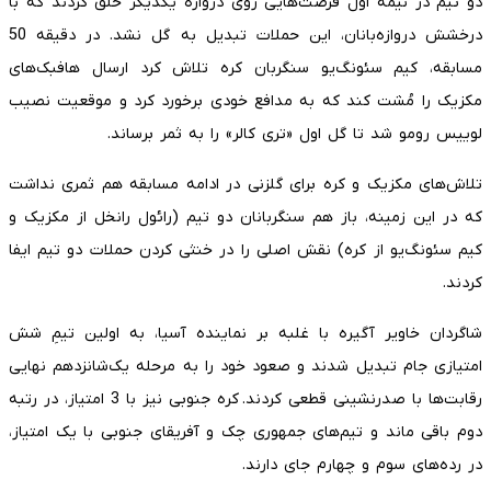
دو تیم در نیمه اول فرصت‌هایی روی دروازه یکدیگر خلق کردند که با
درخشش دروازه‌بانان، این حملات تبدیل به گل نشد. در دقیقه 50
مسابقه، کیم سئونگ‌یو سنگربان کره تلاش کرد ارسال هافبک‌های
مکزیک را مُشت کند که به مدافع خودی برخورد کرد و موقعیت نصیب
لوییس رومو شد تا گل اول «تری کالر» را به ثمر برساند.
تلاش‌های مکزیک و کره برای گلزنی در ادامه مسابقه هم ثمری نداشت
که در این زمینه، باز هم سنگربانان دو تیم (رائول رانخل از مکزیک و
کیم سئونگ‌یو از کره) نقش اصلی را در خنثی کردن حملات دو تیم ایفا
کردند.
شاگردان خاویر آگیره با غلبه بر نماینده آسیا، به اولین تیمِ شش
امتیازی جام تبدیل شدند و صعود خود را به مرحله یک‌شانزدهم نهایی
رقابت‌ها با صدرنشینی قطعی کردند. کره جنوبی نیز با 3 امتیاز، در رتبه
دوم باقی ماند و تیم‌های جمهوری چک و آفریقای جنوبی با یک امتیاز،
در رده‌های سوم و چهارم جای دارند.