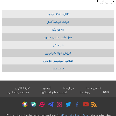
نوین ایرانا
دانلود آهنگ جدید
قیمت میلگردآجدار
به موزیک
هتل قصر طلایی مشهد
خرید تور
فروش مواد شیمیایی
طراحی اپلیکیشن موبایل
خرید عطر
تماس با ما
درباره ما
آرشیو
تعرفه آگهی
RSS
پیوندها
لیست دفاتر استانها
خدمات رسانه ای
تمام حقوق برای
خبرگزاری کار ايران (ايلنا)
محفوظ است. استفاده از مطالب با ذکر