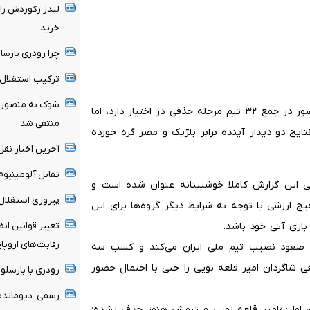
لیدز رکوردش را
خرید
چرا رودری بارسا 
ترکیب استقلال 
شوک به منصوریا
با این شرایط، تیم ملی ایران همچنان شانس مناسبی برای حضور در جمع ۳۲ تیم مرحله حذفی در اختیار دارد، اما
منتفی شد
یج دو دیدار آینده برابر بلژیک و مصر گره خورده
آخرین اخبار نقل 
تقابل آلومینیو
ی این گزارش کاملا خوشبینانه عنوان شده است و
پیروزی استقلال 
یچ ارزشی با توجه به شرایط دیگر گروه‌ها برای این
بازی آتی خود باشد.
تغییر قوانین ان
رقابت‌های اروپا
 صعود نصیب تیم ملی ایران می‌کند و کسب سه
عی شاگردان امیر قلعه نویی را حتی با احتمال حضور
رودری با بارسلون
رسمی: دیومانده
ی اول: «امیر قلعه نویی و تیمش هنوز حذف نشده؛