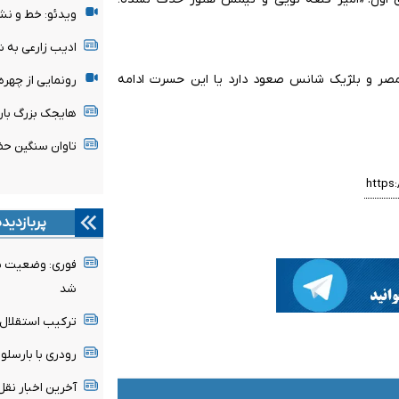
ویدئو: خط و نش
ادیب زارعی به 
ل مصر و بلژیک شانس صعود دارد یا این حسرت ادامه
رونمایی از چهر
هایجک بزرگ بارسل
تاوان سنگین حض
پربازدید
فوری: وضعیت پن
شد
ترکیب استقلال 
رودری با بارسلون
آخرین اخبار نقل 