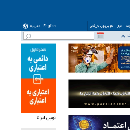
English
العربیه
وت
بازار
تلویزیون بازرگانی
نوین ایرانا