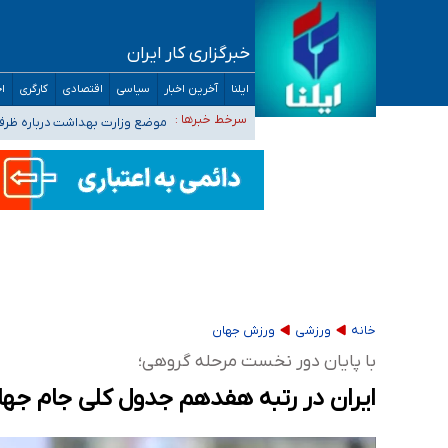
خبرگزاری کار ایران
۴۰ تا ۵۰ روز گرمای نسبی در پیش داریم/ دمای تهران به ۳۸ درجه می‌رسد
ایلنا
آخرین اخبار
سیاسی
اقتصادی
کارگری
اج
موضع وزارت بهداشت درباره ظرفیت پزشکی کنکور ۱۴۰۵: خواستار اصلاح ظرفیت‌ها
سرخط خبرها :
تعویق آزمون ورودی دکترای تخ
خبرنگاران راویان حقیقت با دغدغه نان، مسکن و
آخرین وضعیت شیوع عفونت‌های تنفسی در کشور/ 
خانه
ورزشی
ورزش جهان
با پایان دور نخست مرحله گروهی؛
ایران در رتبه هفدهم جدول کلی جام جهانی ۲۰۲۶ قرار گرفت (ج