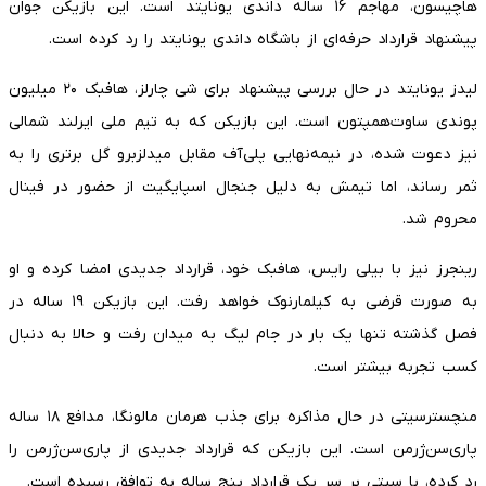
هاچیسون، مهاجم ۱۶ ساله داندی یونایتد است. این بازیکن جوان
پیشنهاد قرارداد حرفه‌ای از باشگاه داندی یونایتد را رد کرده است.
لیدز یونایتد در حال بررسی پیشنهاد برای شی چارلز، هافبک ۲۰ میلیون
پوندی ساوت‌همپتون است. این بازیکن که به تیم ملی ایرلند شمالی
نیز دعوت شده، در نیمه‌نهایی پلی‌آف مقابل میدلزبرو گل برتری را به
ثمر رساند، اما تیمش به دلیل جنجال اسپایگیت از حضور در فینال
محروم شد.
رینجرز نیز با بیلی رایس، هافبک خود، قرارداد جدیدی امضا کرده و او
به صورت قرضی به کیلمارنوک خواهد رفت. این بازیکن ۱۹ ساله در
فصل گذشته تنها یک بار در جام لیگ به میدان رفت و حالا به دنبال
کسب تجربه بیشتر است.
منچسترسیتی در حال مذاکره برای جذب هرمان مالونگا، مدافع ۱۸ ساله
پاری‌سن‌ژرمن است. این بازیکن که قرارداد جدیدی از پاری‌سن‌ژرمن را
رد کرده، با سیتی بر سر یک قرارداد پنج ساله به توافق رسیده است.