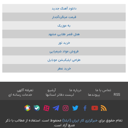
دانلود آهنگ جدید
قیمت میلگردآجدار
به موزیک
هتل قصر طلایی مشهد
خرید تور
فروش مواد شیمیایی
طراحی اپلیکیشن موبایل
خرید عطر
تماس با ما
درباره ما
آرشیو
تعرفه آگهی
RSS
پیوندها
لیست دفاتر استانها
خدمات رسانه ای
تمام حقوق برای
خبرگزاری کار ايران (ايلنا)
محفوظ است. استفاده از مطالب با ذکر
منبع آزاد است.