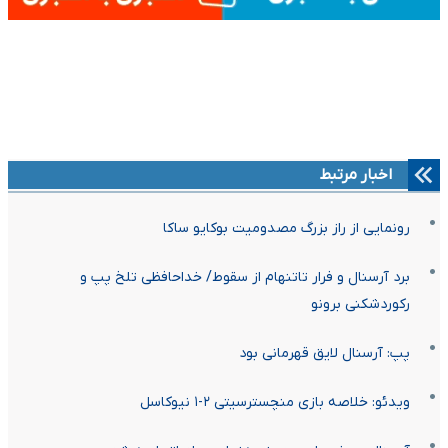
اخبار مرتبط
رونمایی از راز بزرگ مصدومیت بوکایو ساکا
برد آرسنال و فرار تاتنهام از سقوط/ خداحافظی تلخ پپ و
رکوردشکنی برونو
پپ: آرسنال لایق قهرمانی بود
ویدئو: خلاصه بازی منچسترسیتی ۲-۱ نیوکاسل