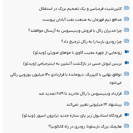
کلین‌شیت فرعباسی و یک تصمیم بزرگ در استقلال
مدافع تیم قهرمان به صنعت نفت آبادان پیوست
چرا مدیران رئال با فروش وینیسیوس به آرسنال موافقند؟
چرا رودری بارسا را به رئال ترجیح داد؟
رونمایی از چهره عجیب گاوی با موهای صورتی (ویدئو)
بریس لیونل مسی در بازگشت آتشین به اینترمیامی (ویدئو)
توافق نهایی با لایپزیگ: دیومانده با قراردادی ۱۴۰ میلیون یورویی رئالی
می‌شود
قرارداد وینیسیوس با رئال مادرید تا ۲۰۳۱ تمدید شد
پیشنهاد ۲۲ میلیونی تغییر نمی‌کند
فرودگاه استانبول زیر پای ستاره جدید ترابزون اسپور (ویدئو)
هایجک بزرگ بارسلونا؛ رودری در راه کاتالونیا؟