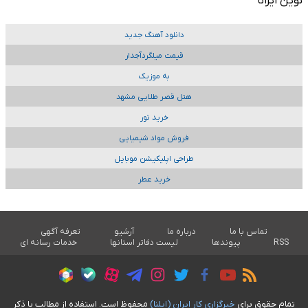
نوین ایرانا
دانلود آهنگ جدید
قیمت میلگردآجدار
به موزیک
هتل قصر طلایی مشهد
خرید تور
فروش مواد شیمیایی
طراحی اپلیکیشن موبایل
خرید عطر
تماس با ما
درباره ما
آرشیو
تعرفه آگهی
RSS
پیوندها
لیست دفاتر استانها
خدمات رسانه ای
تمام حقوق برای
خبرگزاری کار ايران (ايلنا)
محفوظ است. استفاده از مطالب با ذکر