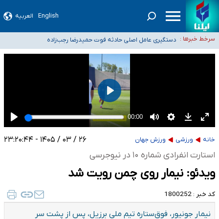
سیدحسن خمینی عزادار شد
English
العربیه
آمار خودکشی نسبت به سال‌های قبل افزایش نیافته است
سرخط خبرها :
دستگیری عامل اصلی حادثه فوت حمیدرضا رجب‌زاده
نباید تفسیرهای سلیقه‌ای از مواضع رسمی کشور ارائه شود
«زیرمیزی» برای داوطلبان پزشکی سراب است/ دریافت‌های غیرمتعارف در شأن پزشکی
و کشورمان نیست/ نظام سلامت جلوی این رویه را بگیرد
۲۶ / ۰۳ / ۱۴۰۵ - ۲۳:۲۰:۴۴
خانه
ورزشی
ورزش جهان
استارت انفرادی شماره ۱۰ در نیوجرسی
ویدئو: نیمار روی چمن رویت شد
کد خبر :
1800252
نیمار جونیور، فوق‌ستاره تیم ملی برزیل، پس از پشت سر