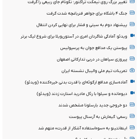
تغییر بزرگ روی نیمکت تراکتور؛ نکونام جای ربیعی را گرفت
جنگ ۴ باشگاه برای جواهر فنرباغچه شدت گرفت
پیشنهاد دوم به سیتی و فشار برای نهایی کردن انتقال
ویدئو: آمادگی شاگردان امری در آستون‌ویلا برای شروع لیگ برتر
پیوستن یک مدافع جوان به پرسپولیس
پیروزی سپاهان در دربی تدارکاتی اصفهان
تمرینات تیم ملی والیبال نشسته ایران
آماده‌سازی مدافع ارگوئه‌ای با قدرت بدنی خیره‌کننده (ویدئو)
دیومانده و سیلوا با رئال مادرید استارت زدند (ویدئو)
دو خروجی جدید بارسلونا مشخص شدند
رسمی؛ گیمارش به آرسنال پیوست
اینفانتینو به «سوءاستفاده آشکار از قدرت» متهم شد