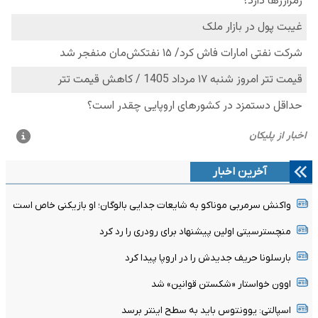
آخرین اخبار
واکنش سرمربی موناکو به شایعات جدایی بالوگان؛ او بازیکنی خاص است
منچسترسیتی اولین پیشنهاد برای رودری را رد کرد
بارسلونا حریف جدیدش را در اروپا پیدا کرد
اوون خواستار «شکستن قوانین» شد
اسپالتی: یوونتوس باید به سطح اینتر برسد