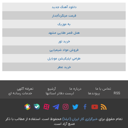
دانلود آهنگ جدید
قیمت میلگردآجدار
به موزیک
هتل قصر طلایی مشهد
خرید تور
فروش مواد شیمیایی
طراحی اپلیکیشن موبایل
خرید عطر
تماس با ما
درباره ما
آرشیو
تعرفه آگهی
RSS
پیوندها
لیست دفاتر استانها
خدمات رسانه ای
تمام حقوق برای
خبرگزاری کار ايران (ايلنا)
محفوظ است. استفاده از مطالب با ذکر
منبع آزاد است.