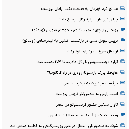
مدافع تیم قهرمان به صنعت نفت آبادان پیوست
چرا رودری بارسا را به رئال ترجیح داد؟
رونمایی از چهره عجیب گاوی با موهای صورتی (ویدئو)
بریس لیونل مسی در بازگشت آتشین به اینترمیامی (ویدئو)
آرسنال سراغ ستاره بارسلونا رفت
قرارداد وینیسیوس با رئال مادرید تا ۲۰۳۱ تمدید شد
هایجک بزرگ بارسلونا؛ رودری در راه کاتالونیا؟
بازگشت مودریک به ترکیب چلسی
ادیب زارعی به شمس‌آذر قزوین پیوست
تاوان سنگین حضور کریستیانو در النصر
ویدئو: شوک بزرگ به محمد صلاح در ترابزون
شوک به منصوریان؛ انتقال مرتضی پورعلی‌گنجی به الطلبه منتفی شد