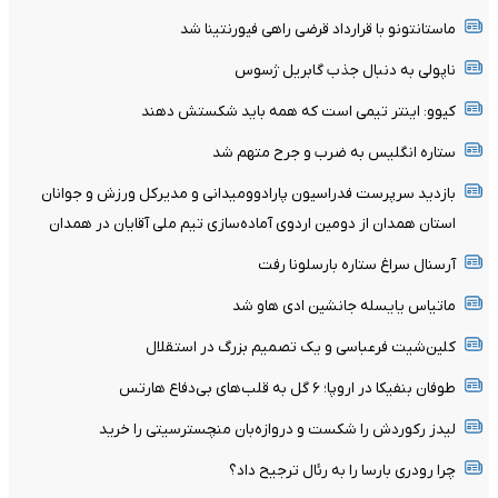
ماستانتونو با قرارداد قرضی راهی فیورنتینا شد
ناپولی به دنبال جذب گابریل ژسوس
کیوو: اینتر تیمی است که همه باید شکستش دهند
ستاره انگلیس به ضرب و جرح متهم شد
بازدید سرپرست فدراسیون پارادوومیدانی و مدیرکل ورزش و جوانان
استان همدان از دومین اردوی آماده‌سازی تیم ملی آقایان در همدان
آرسنال سراغ ستاره بارسلونا رفت
ماتیاس یایسله جانشین ادی هاو شد
کلین‌شیت فرعباسی و یک تصمیم بزرگ در استقلال
طوفان بنفیکا در اروپا؛ ۶ گل به قلب‌های بی‌دفاع هارتس
لیدز رکوردش را شکست و دروازه‌بان منچسترسیتی را خرید
چرا رودری بارسا را به رئال ترجیح داد؟