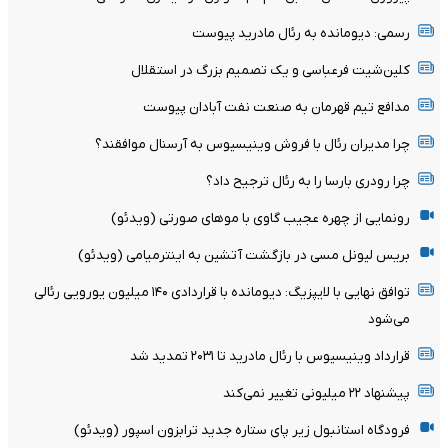
رسمی: دیومانده به رئال مادرید پیوست
کلین‌شیت فرعباسی و یک تصمیم بزرگ در استقلال
مدافع تیم قهرمان به صنعت نفت آبادان پیوست
چرا مدیران رئال با فروش وینیسیوس به آرسنال موافقند؟
چرا رودری بارسا را به رئال ترجیح داد؟
رونمایی از چهره عجیب گاوی با موهای صورتی (ویدئو)
بریس لیونل مسی در بازگشت آتشین به اینترمیامی (ویدئو)
توافق نهایی با لایپزیگ: دیومانده با قراردادی ۱۴۰ میلیون یورویی رئالی
می‌شود
قرارداد وینیسیوس با رئال مادرید تا ۲۰۳۱ تمدید شد
پیشنهاد ۲۲ میلیونی تغییر نمی‌کند
فرودگاه استانبول زیر پای ستاره جدید ترابزون اسپور (ویدئو)