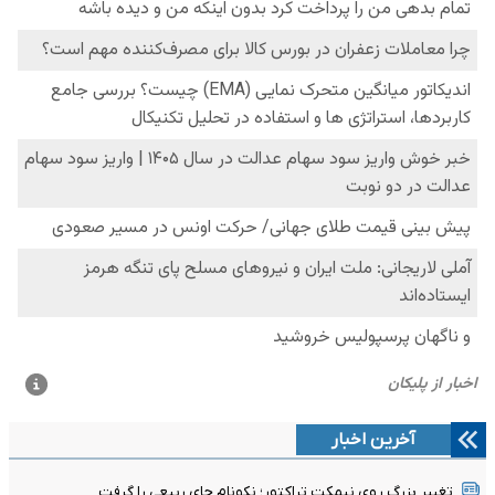
آخرین اخبار
تغییر بزرگ روی نیمکت تراکتور؛ نکونام جای ربیعی را گرفت