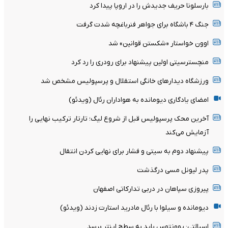
بارسلونا حریف جدیدش را در اروپا پیدا کرد
جنگ ۴ باشگاه برای جواهر فنرباغچه شدت گرفت
اوون خواستار «شکستن قوانین» شد
منچسترسیتی اولین پیشنهاد برای رودری را رد کرد
ورزشگاه دیدارهای خانگی استقلال و پرسپولیس مشخص شد
امضای یادگاری دیومانده به هواداران رئال (ویدئو)
آخرین محک پرسپولیس قبل از شروع لیگ؛ تارتار ترکیب نهایی را
آزمایش می‌کند
پیشنهاد دوم به سیتی و فشار برای نهایی کردن انتقال
پدر لیونل مسی درگذشت
پیروزی سپاهان در دربی تدارکاتی اصفهان
دیومانده و سیلوا با رئال مادرید استارت زدند (ویدئو)
اسپالتی: یوونتوس باید به سطح اینتر برسد