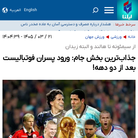
English
العربیه
ثبت‌نام بخش عمده دانش‌آموزان مدارس ایرانی امارات در کشور/ درباره محصلان
باقی‌مانده در دبی متناسب با شرایط جدید تصمیم‌گیری می‌شود
هشدار درباره مصرف و دسترسی آسان به ماده مخدر ناس
سرخط خبرها :
بازگشت اساتید دانشگاه فرهنگیان به کجا رسید؟
۵۵۶ هزار نفر در صف وام ازدواج/ بانک سرمایه با وجود ۲۵۰ متقاضی، تاکنون هیچ
۲۱ / ۰۳ / ۱۴۰۵ - ۱۴:۰۴:۳۹
خانه
ورزشی
ورزش جهان
فقره وامی پرداخت نکرده است
کسانی که خواهان ادامه جنگ هستند، برنامه خود را برای اداره کشور ارائه کنند
از سیمئونه تا هالند و البته زیدان
جذاب‌ترین بخش جام: ورود پسران فوتبالیست
بعد از دو دهه!