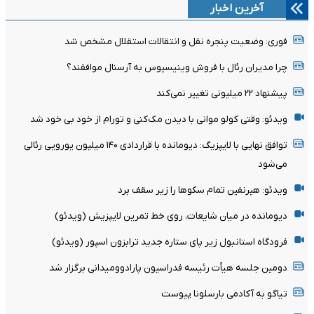
آخرین اخبار
فوری: وضعیت پنجره نقل و انتقالات استقلال مشخص شد
چرا مدیران رئال با فروش وینیسیوس به آرسنال موافقند؟
پیشنهاد ۲۲ میلیونی تغییر نمی‌کند
ویدئو: وقتی کولو موانی با دیدن مک‌کنی و تورام از خود بی خود شد
توافق نهایی با لایپزیگ: دیومانده با قراردادی ۱۴۰ میلیون یورویی رئالی
می‌شود
ویدئو: هیرنفین تمام سکوها را زیر سقف برد
دیومانده در میان شایعات، روی خط تمرین لایپزیش (ویدئو)
فرودگاه استانبول زیر پای ستاره جدید ترابزون اسپور (ویدئو)
دومین جلسه هیأت رئیسه فدراسیون پارادوومیدانی برگزار شد
تیاگو به آکادمی بارسلونا پیوست