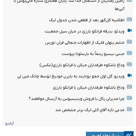
رامین رضاییان از استقلال جدا شد؛ پایان همکاری ستاره ملی‌پوش با
آبی‌ها
اطلاعیه گل‌گهر بعد از قطعی شدن جدول لیگ
ویدئو: بدرقه فرانکو بارزی در میان سیل جمعیت
خشم پنهان فلیک از اظهارات جنجالی فران تورس
جسی بیسیو رسماً به بارسلونا پیوست
وداع باشکوه طرفداران میلان با فرانکو بارزی(عکس)
ویدیو: گل اول ججو یونایتد به بایرن مونیخ توسط چانگ مین لی
وداع باشکوه طرفداران میلان با فرانکو بارزی
چرا مدیران رئال با فروش وینیسیوس به آرسنال موافقند؟
مدعی تازه آقای گلی لیگ برتر مشخص شد
آرشیو