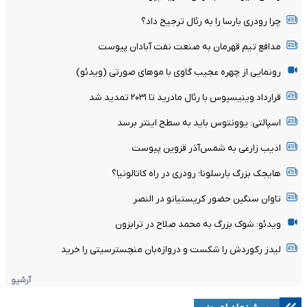
چرا رودری بارسا را به رئال ترجیح داد؟
مدافع تیم قهرمان به صنعت نفت آبادان پیوست
رونمایی از چهره عجیب گاوی با موهای صورتی (ویدئو)
قرارداد وینیسیوس با رئال مادرید تا ۲۰۳۱ تمدید شد
اسپالتی: یوونتوس باید به سطح اینتر برسد
ادیب زارعی به شمس‌آذر قزوین پیوست
هایجک بزرگ بارسلونا؛ رودری در راه کاتالونیا؟
تاوان سنگین حضور کریستیانو در النصر
ویدئو: شوک بزرگ به محمد صلاح در ترابزون
لیدز رکوردش را شکست و دروازه‌بان منچسترسیتی را خرید
آرشیو