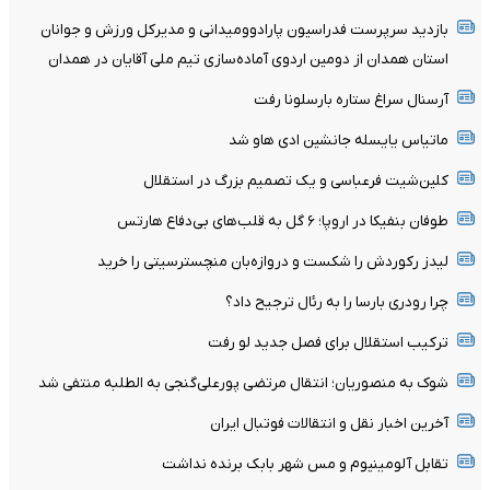
بازدید سرپرست فدراسیون پارادوومیدانی و مدیرکل ورزش و جوانان
استان همدان از دومین اردوی آماده‌سازی تیم ملی آقایان در همدان
آرسنال سراغ ستاره بارسلونا رفت
ماتیاس یایسله جانشین ادی هاو شد
کلین‌شیت فرعباسی و یک تصمیم بزرگ در استقلال
طوفان بنفیکا در اروپا؛ ۶ گل به قلب‌های بی‌دفاع هارتس
لیدز رکوردش را شکست و دروازه‌بان منچسترسیتی را خرید
چرا رودری بارسا را به رئال ترجیح داد؟
ترکیب استقلال برای فصل جدید لو رفت
شوک به منصوریان؛ انتقال مرتضی پورعلی‌گنجی به الطلبه منتفی شد
آخرین اخبار نقل و انتقالات فوتبال ایران
تقابل آلومینیوم و مس شهر بابک برنده نداشت