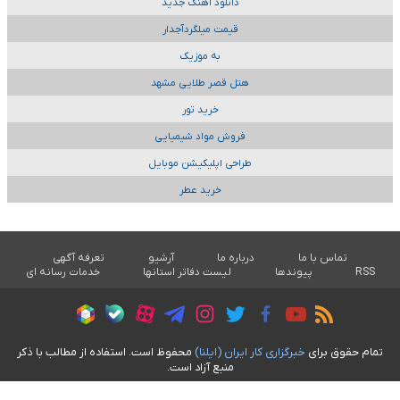
دانلود آهنگ جدید
قیمت میلگردآجدار
به موزیک
هتل قصر طلایی مشهد
خرید تور
فروش مواد شیمیایی
طراحی اپلیکیشن موبایل
خرید عطر
تماس با ما
درباره ما
آرشیو
تعرفه آگهی
RSS
پیوندها
لیست دفاتر استانها
خدمات رسانه ای
تمام حقوق برای
خبرگزاری کار ايران (ايلنا)
محفوظ است. استفاده از مطالب با ذکر
منبع آزاد است.