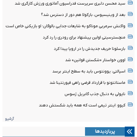
سید محسن دلبری سرپرست فدراسیون آماتوری ورزش کارگری شد
بعد از وینیسیوس، بارکولا هم دور از دسترس شد؟
واکنش سرمربی موناکو به شایعات جدایی بالوگان؛ او بازیکنی خاص است
منچسترسیتی اولین پیشنهاد برای رودری را رد کرد
بارسلونا حریف جدیدش را در اروپا پیدا کرد
اوون خواستار «شکستن قوانین» شد
اسپالتی: یوونتوس باید به سطح اینتر برسد
ماستانتونو با قرارداد قرضی راهی فیورنتینا شد
ناپولی به دنبال جذب گابریل ژسوس
کیوو: اینتر تیمی است که همه باید شکستش دهند
آرشیو
پربازدیدها