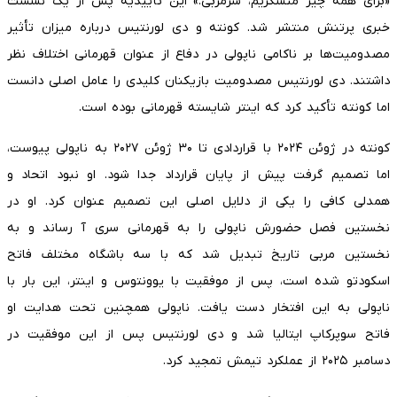
«برای همه چیز متشکریم، سرمربی.» این تأییدیه پس از یک نشست
خبری پرتنش منتشر شد. کونته و دی لورنتیس درباره میزان تأثیر
مصدومیت‌ها بر ناکامی ناپولی در دفاع از عنوان قهرمانی اختلاف نظر
داشتند. دی لورنتیس مصدومیت بازیکنان کلیدی را عامل اصلی دانست
اما کونته تأکید کرد که اینتر شایسته قهرمانی بوده است.
کونته در ژوئن ۲۰۲۴ با قراردادی تا ۳۰ ژوئن ۲۰۲۷ به ناپولی پیوست،
اما تصمیم گرفت پیش از پایان قرارداد جدا شود. او نبود اتحاد و
همدلی کافی را یکی از دلایل اصلی این تصمیم عنوان کرد. او در
نخستین فصل حضورش ناپولی را به قهرمانی سری‌ آ رساند و به
نخستین مربی تاریخ تبدیل شد که با سه باشگاه مختلف فاتح
اسکودتو شده است، پس از موفقیت با یوونتوس و اینتر، این بار با
ناپولی به این افتخار دست یافت. ناپولی همچنین تحت هدایت او
فاتح سوپرکاپ ایتالیا شد و دی لورنتیس پس از این موفقیت در
دسامبر ۲۰۲۵ از عملکرد تیمش تمجید کرد.