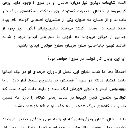
البته شایعات دیگری نیز درباره ماندن او در سری‌ آ وجود دارد. برخی
گزارش‌ها از احتمال تغییرات گسترده روی نیمکت باشگاه‌های بزرگ خبر
داده‌اند و از میلان به عنوان یکی از مشتریان احتمالی کونته نام برده
شده است. در مقابل، گفته می‌شود ماسیمیلیانو آلگری نیز پس از
جدایی از میلان می‌تواند به ناپولی یا تیم ملی ایتالیا برود و شاید
شاهد نوعی جابه‌جایی میان مربیان مطرح فوتبال ایتالیا باشیم.
آیا این پایان کار کونته در سری‌آ خواهد بود؟
احتمالاً نه، اما شاید پایان این فصل از دوران حرفه‌ای او در لیگ ایتالیا
باشد. اعتبار کونته در سری‌ آ همچنان در بالاترین سطح قرار دارد. او با
یوونتوس، اینتر و ناپولی قهرمان لیگ شده و بارها ثابت کرده است که
توانایی متحول کردن تیم‌ها در مدت زمانی کوتاه را دارد. به همین
دلیل، باشگاه‌های بزرگ همچنان به جذب او علاقه خواهند داشت.
با این حال، همان ویژگی‌هایی که او را به مربی موفقی تبدیل می‌کنند
(شدت عمل، توقعات بالا، فشار بر مدیران و تمایل به کنترل امور نقل‌