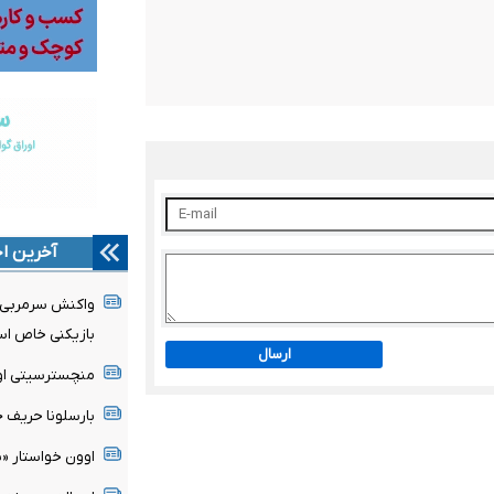
آخرین اخ
واکنش سرمربی مو
بازیکنی خاص ا
ارسال
منچسترسیتی اولی
بارسلونا حریف ج
اوون خواستار «