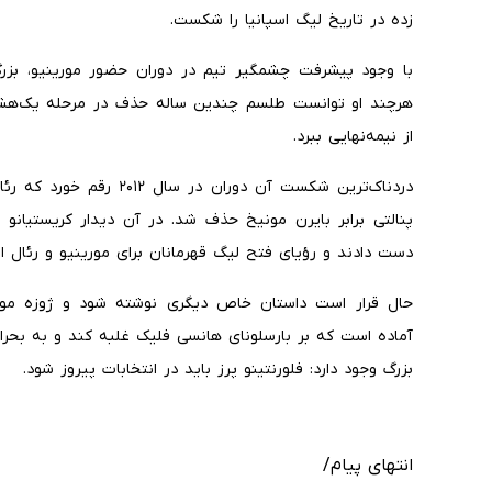
زده در تاریخ لیگ اسپانیا را شکست.
با وجود پیشرفت چشمگیر تیم در دوران حضور مورینیو، بزرگ‌ت
هرچند او توانست طلسم چندین ساله حذف در مرحله یک‌هشتم ن
از نیمه‌نهایی ببرد.
دردناک‌ترین شکست آن دوران 
پنالتی برابر بایرن مونیخ حذف شد. در آن دیدار کریستیانو ر
دست دادند و رؤیای فتح لیگ قهرمانان برای مورینیو و رئال ا
حال قرار است داستان خاص دیگری نوشته شود و ژوزه مورینی
آماده است که بر بارسلونای هانسی فلیک غلبه کند و به بحران
بزرگ وجود دارد: فلورنتینو پرز باید در انتخابات پیروز شود.
انتهای پیام/