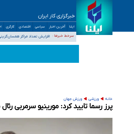
خبرگزاری کار ایران
ضرورت آموزش حریم خصوصی در فضای آنلاین در 
ایلنا
آخرین اخبار
سیاسی
اقتصادی
کارگری
اج
مجرمان از ترس رسوایی
افزایش تعداد مراکز همسان‌گزینی به ۲۳۰ مرکز/ بررسی صلاحیت و نظارت‌ها به سازمان تبلیغات و
سرخط خبرها :
۴۰ تا ۵۰ روز گرمای نسبی در پیش داریم/ دمای تهران به ۳۸ درجه می‌رسد
موضع وزارت بهداشت درباره ظرفیت پزشکی کنکور ۱۴۰۵: خواستار اصلاح ظرفیت‌ها هستیم، اما هنوز پاسخ مشخصی نگرفت
تعویق آزمون ورودی دکترای تخصصی فرماندهی 
خانه
ورزشی
ورزش جهان
پرز رسما تایید کرد: مورینیو سرمربی رئال