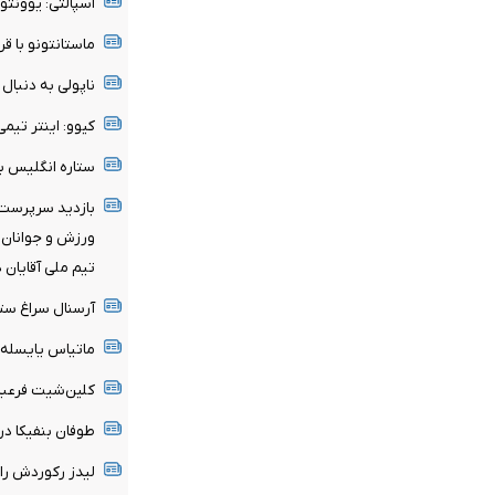
اسپالتی: یوونتو
ماستانتونو با قر
ناپولی به دنبا
کیوو: اینتر تی
ستاره انگلیس ب
بازدید سرپرست 
ورزش و جوانان ا
تیم ملی آقایان 
آرسنال سراغ ستا
ماتیاس یایسله 
کلین‌شیت فرعبا
طوفان بنفیکا در اروپا؛ ۶ گل به قلب‌ها
لیدز رکوردش را