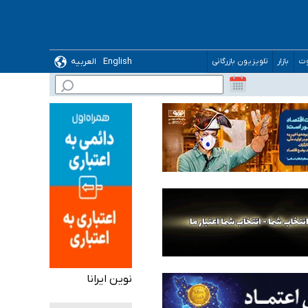
ده
English
العربیه
وت
بازار
تلویزیون بازرگانی
نوین ایرانا