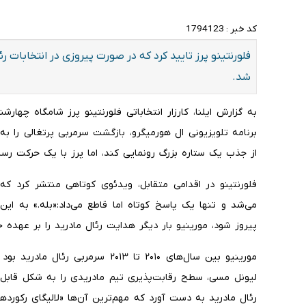
کد خبر :
1794123
فلورنتینو پرز تایید کرد که در صورت پیروزی در انتخابات ر
شد.
به گزارش ایلنا، کارزار انتخاباتی فلورنتینو پرز شامگاه چها
برنامه تلویزیونی ال هورمیگرو، بازگشت سرمربی پرتغالی را به‌ط
از جذب یک ستاره بزرگ رونمایی کند، اما پرز با یک حرکت رسا
فلورنتینو در اقدامی متقابل، ویدئوی کوتاهی منتشر کرد که 
می‌شد و تنها یک پاسخ کوتاه اما قاطع می‌داد:«بله.» به این 
پیروز شود، مورینیو بار دیگر هدایت رئال مادرید را بر عهده 
مورینیو بین سال‌های ۲۰۱۰ تا ۲۰۱۳ سر
لیونل مسی، سطح رقابت‌پذیری تیم مادریدی را به شکل قابل 
رئال مادرید به دست آورد که مهم‌ترین آن‌ها «لالیگای رکوردها