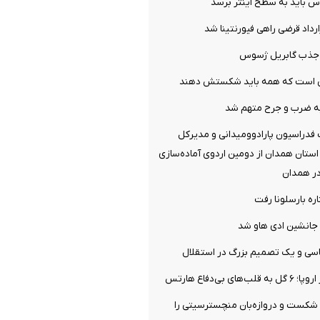
س باید به سطح اینتر برسد
ارداد قرضی راهی فیورنتینا شد
ل جذب گابریل ژسوس
می است که همه باید شکستش دهند
ه ضرب و جرح متهم شد
فدراسیون پارادوومیدانی و مدیرکل
ستان همدان از دومین اردوی آماده‌سازی
در همدان
ره بارسلونا رفت
جانشین ادی هاو شد
سی و یک تصمیم بزرگ در استقلال
ی بی‌دفاع هارتس
 شکست و دروازه‌بان منچسترسیتی را