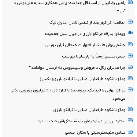
رامین رضاییان از استقلال جدا شد؛ پایان همکاری ستاره ملی‌پوش با
آبی‌ها
اطلاعیه گل‌گهر بعد از قطعی شدن جدول لیگ
ویدئو: بدرقه فرانکو بارزی در میان سیل جمعیت
خشم پنهان فلیک از اظهارات جنجالی فران تورس
جسی بیسیو رسماً به بارسلونا پیوست
چرا مدیران رئال با فروش وینیسیوس به آرسنال موافقند؟
وداع باشکوه طرفداران میلان با فرانکو بارزی(عکس)
توافق نهایی با لایپزیگ: دیومانده با قراردادی ۱۴۰ میلیون یورویی رئالی
می‌شود
وداع باشکوه طرفداران میلان با فرانکو بارزی
ستاره برزیلی درباره زمان بازنشستگی‌اش صحبت کرد
تماس منچسترسیتی با ستاره چلسی