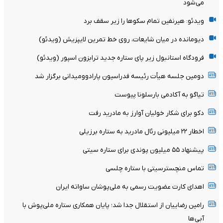
می‌شود
ویدئو: هیرنفین تمام سکوها را زیر سقف برد
دیومانده در میان شایعات، روی خط تمرین لایپزیش (ویدئو)
فرودگاه استانبول زیر پای ستاره جدید ترابزون اسپور (ویدئو)
دومین جلسه هیأت رئیسه فدراسیون پارادوومیدانی برگزار شد
تیاگو به آکادمی بارسلونا پیوست
دکو برای شکار خولیان آوارز به مادرید رفت
اخطار ۲۲ میلیونی رئال مادرید به ستاره برزیلی
پیشنهاد ۵۵ میلیون پوندی برای ستاره سیتی
تماس منچسترسیتی با ستاره چلسی
اهدای کارت عضویت رسمی به ملی‌پوشان ساواته ایران
رامین رضاییان از استقلال جدا شد؛ پایان همکاری ستاره ملی‌پوش با
آبی‌ها