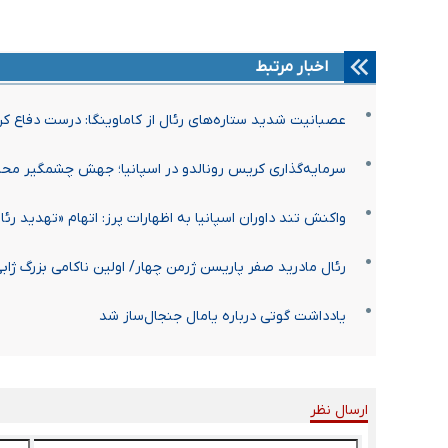
اخبار مرتبط
عصبانیت شدید ستاره‌های رئال از کاماوینگا: درست دفاع کن
سرمایه‌گذاری کریس رونالدو در اسپانیا؛ جهش چشمگیر محبو
واکنش تند داوران اسپانیا به اظهارات پرز: اتهام «تهدید ر
رئال مادرید صفر پاریسن ژرمن چهار/ اولین ناکامی بزرگ ژاب
یادداشت گوتی درباره یامال جنجال‌ساز شد
ارسال نظر