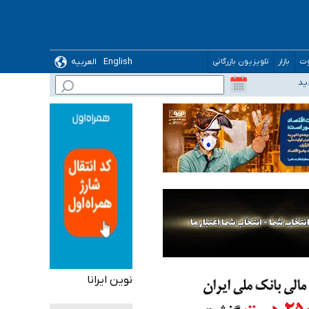
English
العربیه
وت
بازار
تلویزیون بازرگانی
ید
نوین ایرانا