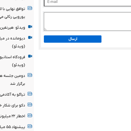
یورویی رئالی می
ویدئو: هیرنفین 
دیومانده در می
ارسال
(ویدئو)
فرودگاه استانبو
(ویدئو)
دومین جلسه هیأ
برگزار شد
تیاگو به آکادمی
دکو برای شکار خ
اخطار ۲۲ میلیونی رئال مادرید به ستاره برزیلی
پیشنهاد ۵۵ میلیون پوندی برای ستاره سیتی