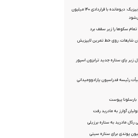
توافق نهایی با لایپزیگ: دیومانده با قراردادی ۱۴۰ میلیون
‌شود
تمام سکوها را زیر سقف برد
ان شایعات، روی خط تمرین لایپزیش
ل زیر پای ستاره جدید ترابزون اسپور
ت رئیسه فدراسیون پارادوومیدانی
 بارسلونا پیوست
ولیان آوارز به مادرید رفت