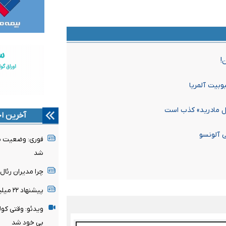
!
بیت آلمریا
ئال مادرید» کذب است
آخرین اخ
ی آلونسو
فوری: وضعیت پن
شد
چرا مدیران رئا
پیشنهاد ۲۲ میلیونی تغییر نمی‌کند
ویدئو: وقتی کول
بی خود شد