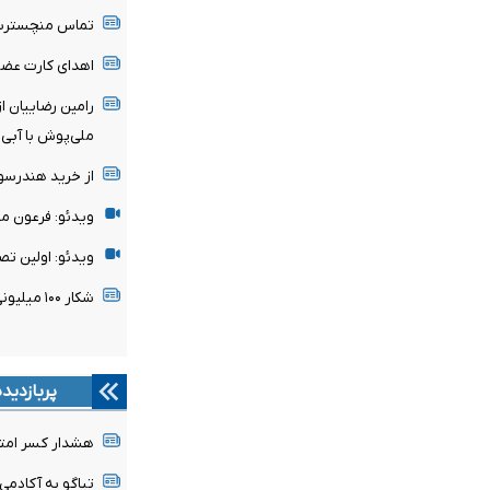
تماس منچسترسی
اهدای کارت عضو
رامین رضاییان ا
ملی‌پوش با آبی‌
از خرید هندرسو
ویدئو: فرعون م
ویدئو: اولین تص
شکار ۱۰۰ میلیونی پدیده ساحل‌عاجی توسط رئال مادرید
پربازدید
هشدار کسر امتیا
تیاگو به آکادمی