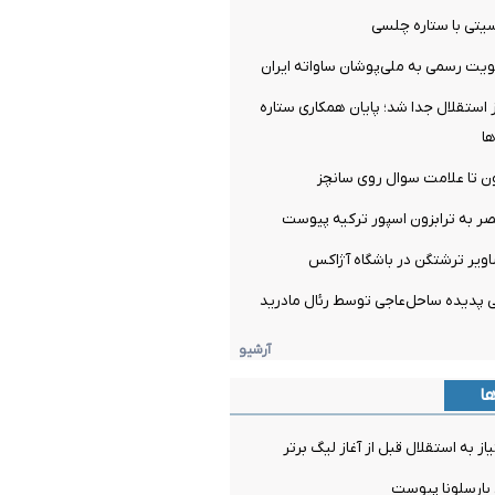
تی با ستاره چلسی
یت رسمی به ملی‌پوشان ساواته ایران
ز استقلال جدا شد؛ پایان همکاری ستاره
ها
ن تا علامت سوال روی سانچز
صر به ترابزون اسپور ترکیه پیوست
اویر ترشتگن در باشگاه آژاکس
آرشیو
ها
ز به استقلال قبل از آغاز لیگ برتر
 بارسلونا پیوست