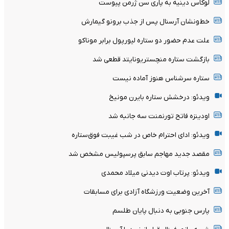
لوکاس دینیه به پاری سن ژرمن پیوست
خط‌ونشان آرسنال پس از جذب برونو گیمارش
علت عدم حضور دو ستاره لیورپول برابر موناکو
بازگشت ستاره منچستریونایتد قطعی شد
ستاره سرشناس هنوز آماده نیست
ویدئو: درخشش ستاره بایرن مونیخ
اودینزه فاتح تورنمنت سه جانبه شد
ویدئو: ادای احترام خاص در شب غیبت فوق‌ستاره
مقصد جدید مهاجم سابق پرسپولیس مشخص شد
ویدئو: پرتاب اوت دیدنی میلاد محمدی
آخرین وضعیت ورزشگاه آزادی برای مسابقات
پارس جنوبی به دنبال پایان طلسم