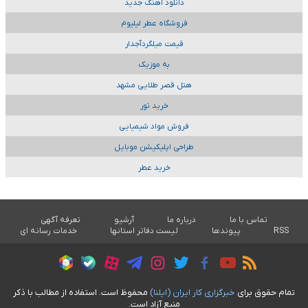
دانلود آهنگ جدید
فروشگاه عطر لیلیوم
قیمت میلگردآجدار
به موزیک
هتل قصر طلایی مشهد
خرید تور
فروش مواد شیمیایی
طراحی اپلیکیشن موبایل
خرید عطر
تماس با ما
درباره ما
آرشیو
تعرفه آگهی
RSS
پیوندها
لیست دفاتر استانها
خدمات رسانه ای
تمام حقوق برای
خبرگزاری کار ايران (ايلنا)
محفوظ است. استفاده از مطالب با ذکر
منبع آزاد است.