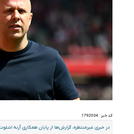
کد خبر :
1792034
در خبری غیرمنتظره، گزارش‌ها از پایان همکاری آرنه اشلو