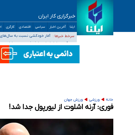
خبرگزاری کار ایران
سیدحسن خمینی عزادار شد
ایلنا
آخرین اخبار
سیاسی
اقتصادی
کارگری
اج
آمار خودکشی نسبت به سال‌های 
سرخط خبرها :
دستگیری عامل اصلی حادثه فوت 
نباید تفسیرهای سلیقه‌ای از مواضع رسمی کشور 
«زیرمیزی» برای داوطلبان پزشکی سراب است/ دری
خانه
ورزشی
ورزش جهان
فوری: آرنه اشلوت از لیورپول جدا شد!