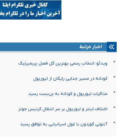
اخبار مرتبط
ویدئو: انتخاب رسمی بهترین گل فصل پریمیرلیگ
کوناته در مسیر جدایی رایگان از لیورپول
مذاکرات لیورپول و کوناته به بن‌بست رسید
اختلاف اینتر و لیورپول بر سر انتقال کرتیس جونز
آنتونی گوردون با غول اسپانیایی به توافق رسید