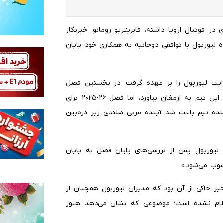
در فوتبال اروپا داشته، فابریتزیو رومانو، خبرنگار
لیورپول با توافقی دوجانبه به همکاری خود پایان
ورگن کلوپ هدایت لیورپول را بر عهده گرفت، در نخستین فصل
حضورش موفق شد عنوان قهرمانی لیگ برتر انگلیس را برای این تیم به ارمغان بیاورد، اما فصل ۲۶-۲۰۲۵ برای
نده تیم باعث شد آینده مربی هلندی زیر ذره‌بین
و لیورپول پس از بررسی‌های پایان فصل به پایان
سوب می‌شود.»
خیر حاکی از آن بود که مدیران لیورپول همچنان از
علام نشده است؛ موضوعی که نشان می‌دهد هنوز