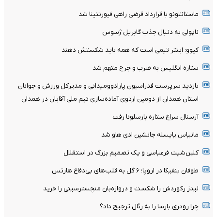
ماستانتونو با قرارداد قرضی راهی فیورنتینا شد
ناپولی به دنبال جذب گابریل ژسوس
کیوو: اینتر تیمی است که همه باید شکستش دهند
ستاره انگلیس به ضرب و جرح متهم شد
بازدید سرپرست فدراسیون پارادوومیدانی و مدیرکل ورزش و جوانان
استان همدان از دومین اردوی آماده‌سازی تیم ملی آقایان در همدان
آرسنال سراغ ستاره بارسلونا رفت
ماتیاس یایسله جانشین ادی هاو شد
کلین‌شیت فرعباسی و یک تصمیم بزرگ در استقلال
طوفان بنفیکا در اروپا؛ ۶ گل به قلب‌های بی‌دفاع هارتس
لیدز رکوردش را شکست و دروازه‌بان منچسترسیتی را خرید
چرا رودری بارسا را به رئال ترجیح داد؟