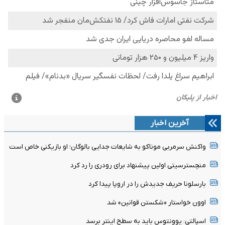
آخرین اخبار
واکنش سرمربی موناکو به شایعات جدایی بالوگان؛ او بازیکنی خاص است
منچسترسیتی اولین پیشنهاد برای رودری را رد کرد
بارسلونا حریف جدیدش را در اروپا پیدا کرد
اوون خواستار «شکستن قوانین» شد
اسپالتی: یوونتوس باید به سطح اینتر برسد