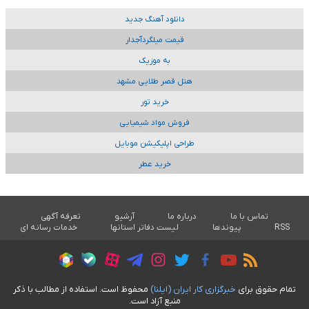
دانلود آهنگ جدید
قیمت میلگردآجدار
به موزیک
هتل قصر طلایی مشهد
خرید تور
فروش مواد شیمیایی
طراحی اپلیکیشن موبایل
خرید عطر
تماس با ما
درباره ما
آرشیو
تعرفه آگهی
RSS
پیوندها
لیست دفاتر استانها
خدمات رسانه ای
تمام حقوق برای
خبرگزاری کار ايران (ايلنا)
محفوظ است. استفاده از مطالب با ذکر
منبع آزاد است.