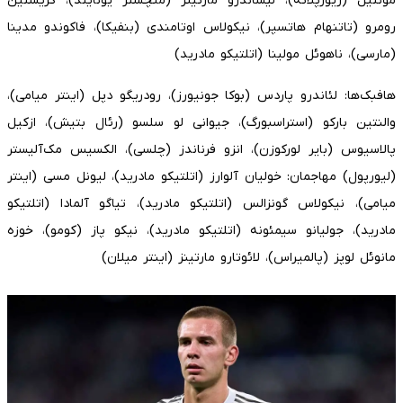
مونتیل (ریورپلاته)، لیساندرو مارتینز (منچستر یونایتد)، کریستین
رومرو (تاتنهام هاتسپر)، نیکولاس اوتامندی (بنفیکا)، فاکوندو مدینا
(مارسی)، ناهوئل مولینا (اتلتیکو مادرید)
هافبک‌ها: لئاندرو پاردس (بوکا جونیورز)، رودریگو دپل (اینتر میامی)،
والنتین بارکو (استراسبورگ)، جیوانی لو سلسو (رئال بتیش)، ازکیل
پالاسیوس (بایر لورکوزن)، انزو فرناندز (چلسی)، الکسیس مک‌آلیستر
(لیورپول) مهاجمان: خولیان آلوارز (اتلتیکو مادرید)، لیونل مسی (اینتر
میامی)، نیکولاس گونزالس (اتلتیکو مادرید)، تیاگو آلمادا (اتلتیکو
مادرید)، جولیانو سیمئونه (اتلتیکو مادرید)، نیکو پاز (کومو)، خوزه
مانوئل لوپز (پالمیراس)، لائوتارو مارتینز (اینتر میلان)