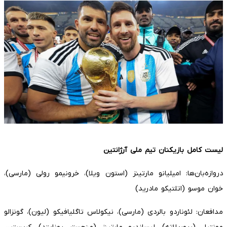
لیست کامل بازیکنان تیم ملی آرژانتین
دروازه‌بان‌ها: امیلیانو مارتینز (استون ویلا)، خرونیمو رولی (مارسی)،
خوان موسو (اتلتیکو مادرید)
مدافعان: لئوناردو بالردی (مارسی)، نیکولاس تاگلیافیکو (لیون)، گونزالو