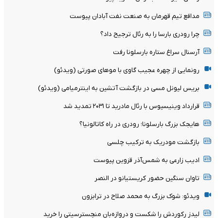
مدافع تیم قهرمان به صنعت نفت آبادان پیوست
چرا رودری بارسا را به رئال ترجیح داد؟
آرسنال سراغ ستاره بارسلونا رفت
رونمایی از چهره عجیب گاوی با موهای صورتی (ویدئو)
بریس لیونل مسی در بازگشت آتشین به اینترمیامی (ویدئو)
قرارداد وینیسیوس با رئال مادرید تا ۲۰۳۱ تمدید شد
هایجک بزرگ بارسلونا؛ رودری در راه کاتالونیا؟
بازگشت مودریک به ترکیب چلسی
ادیب زارعی به شمس‌آذر قزوین پیوست
تاوان سنگین حضور کریستیانو در النصر
ویدئو: شوک بزرگ به محمد صلاح در ترابزون
لیدز رکوردش را شکست و دروازه‌بان منچسترسیتی را خرید