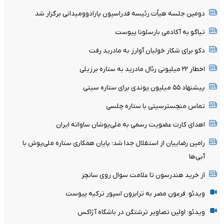
دومین جلسه هیأت رئیسه فدراسیون پارادوومیدانی برگزار شد
تیاگو به آکادمی بارسلونا پیوست
دکو برای شکار خولیان آوارز به مادرید رفت
اخطار ۲۲ میلیونی رئال مادرید به ستاره برزیلی
پیشنهاد ۵۵ میلیون پوندی برای ستاره سیتی
تماس منچسترسیتی با ستاره چلسی
اهدای کارت عضویت رسمی به ملی‌پوشان ساواته ایران
رامین رضاییان از استقلال جدا شد؛ پایان همکاری ستاره ملی‌پوش با
آبی‌ها
از خرید هندرسون تا علامت سوال روی سانچز
ویدئو: فرعون مصر به ترابزون اسپور ترکیه پیوست
ویدئو: اولین تصاویر ترشتگن در باشگاه آژاکس