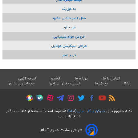
به موزیک
هتل قصر طلایی مشهد
خرید تور
فروش مواد شیمیایی
طراحی اپلیکیشن موبایل
خرید عطر
تماس با ما
درباره ما
آرشیو
تعرفه آگهی
RSS
پیوندها
لیست دفاتر استانها
خدمات رسانه ای
تمام حقوق برای
خبرگزاری کار ايران (ايلنا)
محفوظ است. استفاده از مطالب با ذکر
منبع آزاد است.
طراحی سایت خبری آسام