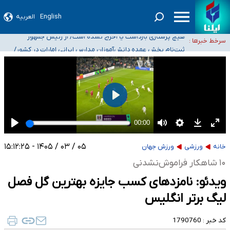
جغرافیای نظامی دافوس آجا
خبرنگاران راویان حقیقت با دغدغه نان، مسکن و بیمه
English
العربیه
آخرین وضعیت شیوع عفونت‌های تنفسی در کشور/ خوزستان و کرمان بالاتر از
آستانه هشدار
هیچ پرستاری بازداشت یا اخراج نشده است/ از رئیس جمهور
سرخط خبرها :
خواستیم ورود کند
ثبت‌نام بخش عمده دانش‌آموزان مدارس ایرانی امارات در کشور/
درباره محصلان باقی‌مانده در دبی متناسب با شرایط جدید
تصمیم‌گیری می‌شود
۰۵ / ۰۳ / ۱۴۰۵ - ۱۵:۱۲:۲۵
خانه
ورزشی
ورزش جهان
۱۰ شاهکار فراموش‌نشدنی
ویدئو: نامزدهای کسب جایزه بهترین گل فصل
لیگ برتر انگلیس
کد خبر :
1790760