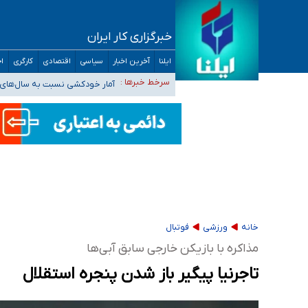
خبرگزاری کار ایران
سیدحسن خمینی عزادار شد
ایلنا
آخرین اخبار
سیاسی
اقتصادی
کارگری
اج
آمار خودکشی نسبت به سال‌های 
سرخط خبرها :
دستگیری عامل اصلی حادثه فوت 
نباید تفسیرهای سلیقه‌ای از مواضع رسمی کشور 
«زیرمیزی» برای داوطلبان پزشکی سراب است/ دری
خانه
ورزشی
فوتبال
مذاکره با بازیکن خارجی سابق آبی‌ها
تاجرنیا پیگیر باز شدن پنجره استقلال