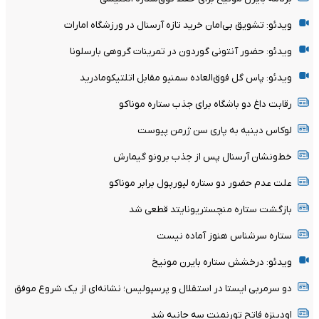
ویدئو: تشویق بی‌امان خرید تازه آرسنال در ورزشگاه امارات
ویدئو: حضور آنتونی گوردون در تمرینات گروهی بارسلونا
ویدئو: پاس گل فوق‌العاده سمنیو مقابل اتلتیکومادرید
رقابت داغ دو باشگاه برای جذب ستاره موناکو
لوکاس دینیه به پاری سن ژرمن پیوست
خط‌ونشان آرسنال پس از جذب برونو گیمارش
علت عدم حضور دو ستاره لیورپول برابر موناکو
بازگشت ستاره منچستریونایتد قطعی شد
ستاره سرشناس هنوز آماده نیست
ویدئو: درخشش ستاره بایرن مونیخ
دو سرمربی ایستا در استقلال و پرسپولیس؛ نشانه‌ای از یک شروع موفق
اودینزه فاتح تورنمنت سه جانبه شد