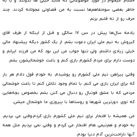
«سلام. میخوام در مورد موضوعاتی که شاید خیلی ها ندونند و یا به
خاطر بعضی سوءتفاهم‌ها نسبت به من قضاوتی عجولانه کردند، چند
حرف رو از ته قلبم بزنم.
یادمه سال‌ها پیش در سن ١٧ سالگی و قبل از اینکه از طرف اقای
کیروش به تیم ملی ایران دعوت بشم، از یک کشور دیگه پیشنهاد مالی
خیلی زیادی داشتم، ولی تنها جواب من این بود که من فرزند ایرانم و
دوست دارم برای مردم کشورم بازی کنم و باعث خوشحالیشون بشم.
وقتی پیراهن تیم ملی کشورم رو پوشیدم، به خودم قول دادم هر بار
که برای ایران بازی می کنم، با تمام وجود تلاش کنم تا باعث خوشحالی
مردمی که با عشق فوتبال رو دنبال می کنن بشم بخصوص بچه‌هایی
که توی دورترین شهرها و روستاها با پیروزی ما خوشحال میشن.
من همیشه با افتخار برای تیم ملی کشورم بازی کردم.وقتی می بردیم،
به خودم و هم‌تیمی هام افتخار می کردم و وقتی نمی بردیم مثل همه
آنها ناراحت‌ترین آدم دنیا بودم.