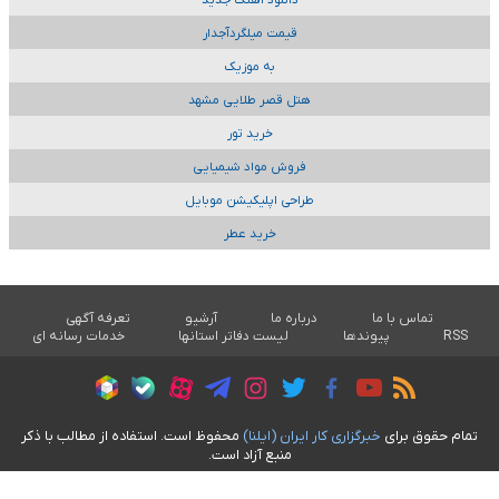
دانلود آهنگ جدید
قیمت میلگردآجدار
به موزیک
هتل قصر طلایی مشهد
خرید تور
فروش مواد شیمیایی
طراحی اپلیکیشن موبایل
خرید عطر
تماس با ما
درباره ما
آرشیو
تعرفه آگهی
RSS
پیوندها
لیست دفاتر استانها
خدمات رسانه ای
تمام حقوق برای
خبرگزاری کار ايران (ايلنا)
محفوظ است. استفاده از مطالب با ذکر
منبع آزاد است.