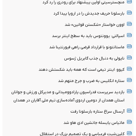
منچسترسیتی اولین پیشنهاد برای رودری را رد کرد
بارسلونا حریف جدیدش را در اروپا پیدا کرد
اوون خواستار «شکستن قوانین» شد
اسپالتی: یوونتوس باید به سطح اینتر برسد
ماستانتونو با قرارداد قرضی راهی فیورنتینا شد
ناپولی به دنبال جذب گابریل ژسوس
کیوو: اینتر تیمی است که همه باید شکستش دهند
ستاره انگلیس به ضرب و جرح متهم شد
بازدید سرپرست فدراسیون پارادوومیدانی و مدیرکل ورزش و جوانان
استان همدان از دومین اردوی آماده‌سازی تیم ملی آقایان در همدان
آرسنال سراغ ستاره بارسلونا رفت
ماتیاس یایسله جانشین ادی هاو شد
کلین‌شیت فرعباسی و یک تصمیم بزرگ در استقلال