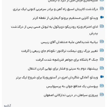
شبیه‌سازی فینال قبل از نبرد با آرسنال
درگذشت کاپیتان اسبق راه آهن و برادر سرمربی کنونی لیگ برتری
ویدئو: گلزنی مستقیم برونو گیمارش از نقطه کرنر
ادای احترام ویژه رودریگو دی‌پائول به لیونل مسی پس از درگذشت
پدرش
بیانیه شدیدالحن علیه منتقدان آقای رییس
تغییر بزرگ روی نیمکت تراکتور؛ نکونام جای ربیعی را گرفت
جنگ ۴ باشگاه برای جواهر فنرباغچه شدت گرفت
پیشنهاد دوم به سیتی و فشار برای نهایی کردن انتقال
ویدئو: آمادگی شاگردان امری در آستون‌ویلا برای شروع لیگ برتر
پیوستن یک مدافع جوان به پرسپولیس
پیروزی سپاهان در دربی تدارکاتی اصفهان
آرشیو